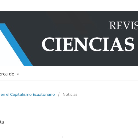
erca de
 en el Capitalismo Ecuatoriano
/
Noticias
ta