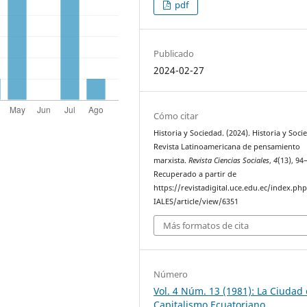
pdf
Publicado
2024-02-27
Cómo citar
Historia y Sociedad. (2024). Historia y Soci
Revista Latinoamericana de pensamiento
marxista.
Revista Ciencias Sociales
,
4
(13), 94
Recuperado a partir de
https://revistadigital.uce.edu.ec/index.p
IALES/article/view/6351
Más formatos de cita
Número
Vol. 4 Núm. 13 (1981): La Ciudad 
Capitalismo Ecuatoriano