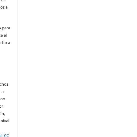
dos a
o para
e el
echo a
echos
n a
 no
or
ón,
 nivel
l (CC