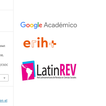
edad:
–95.
hp/CSOC
en el