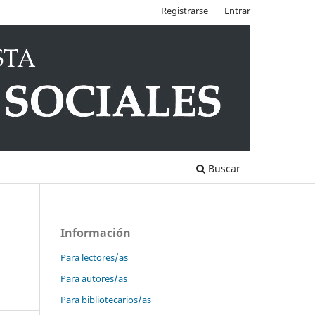
Registrarse
Entrar
Buscar
Información
Para lectores/as
Para autores/as
Para bibliotecarios/as