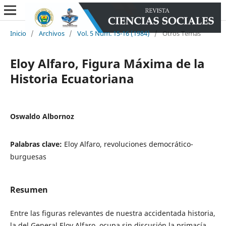
Inicio
/
Archivos
/
Vol. 5 Núm. 15-16 (1984)
/
Otros Temas
Eloy Alfaro, Figura Máxima de la
Historia Ecuatoriana
Oswaldo Albornoz
Palabras clave:
Eloy Alfaro, revoluciones democrático-
burguesas
Resumen
Entre las figuras relevantes de nuestra accidentada historia,
la del General Eloy Alfaro, ocupa sin discusión la primacía.