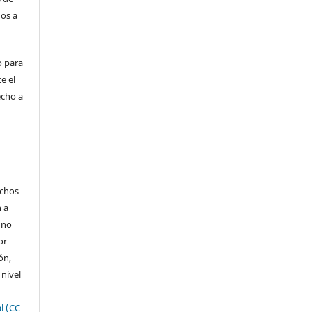
dos a
o para
e el
echo a
echos
n a
 no
or
ón,
 nivel
l (CC