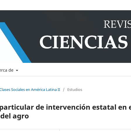
erca de
Clases Sociales en América Latina II
/
Estudios
articular de intervención estatal en 
 del agro