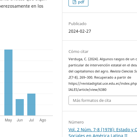
pdf
 perezosamente en los
Publicado
2024-02-27
Cómo citar
Verduga, C. (2024). Algunos rasgos de un 
particular de intervención estatal en el des
del capitalismos del agro.
Revista Ciencias S
2
(7-8), 269–300. Recuperado a partir de
https://revistadigital.uce.edu.ec/index.p
IALES/article/view/6380
Más formatos de cita
Número
Vol. 2 Núm. 7-8 (1978): Estado y 
Sociales en América Latina II