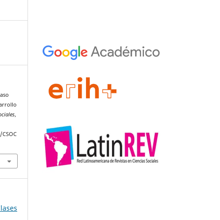
caso
arrollo
ociales
,
hp/CSOC
Clases