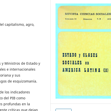
del capitalismo, agro,
s y Ministros de Estado y
les e internacionales
toriana y sus
asgos de esquizomanía.
de los indicadores
nto del PIB como
es profundas en la
ente críticas que dejan