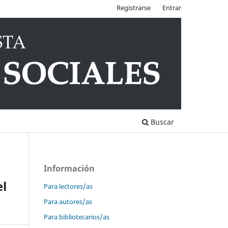
Registrarse
Entrar
Buscar
Información
el
Para lectores/as
Para autores/as
Para bibliotecarios/as