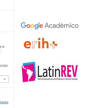
y la
 .
hp/CSOC
Clases