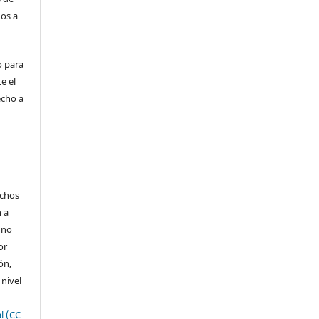
dos a
o para
e el
echo a
echos
n a
 no
or
ón,
 nivel
l (CC