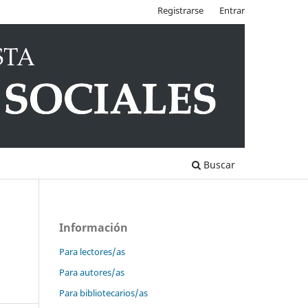
Registrarse
Entrar
Buscar
Información
Para lectores/as
Para autores/as
Para bibliotecarios/as