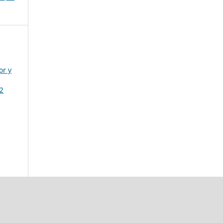
or y
 2