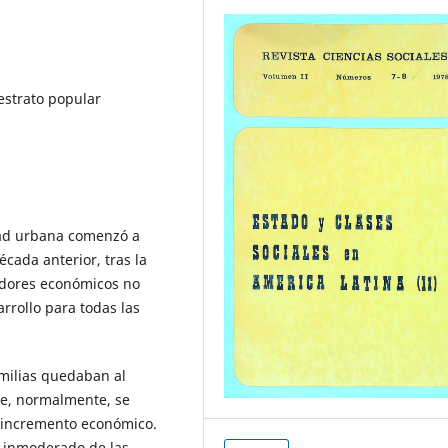
estrato popular
ad urbana comenzó a
cada anterior, tras la
cadores económicos no
rrollo para todas las
milias quedaban al
ue, normalmente, se
o incremento económico.
o inmoderado de las