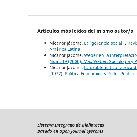
Artículos más leídos del mismo autor/a
Nicanor Jácome,
La 'gerencia social'
,
Revi
América Latina
Nicanor Jácome,
Weber en la interpretacio
Núm. 19 (2000): Max Weber: Sociología y Po
Nicanor Jácome,
La problemática teórica d
(1977): Política Económica y Poder Polític
Sistema Integrado de Bibliotecas
Basado en Open Journal Systems