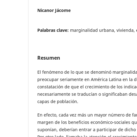
Nicanor Jácome
Palabras clave:
marginalidad urbana, vivienda, 
Resumen
El fenómeno de lo que se denominó marginalid
preocupar seriamente en América Latina en la dé
constatación de que el crecimiento de los indi
necesariamente se traducían o significaban desa
capas de población.
En efecto, cada vez más un mayor número de fa
margen de los beneficios económico-sociales q
suponían, deberían entrar a participar de dich
Por otro lado, llamaba la atención el crecimient