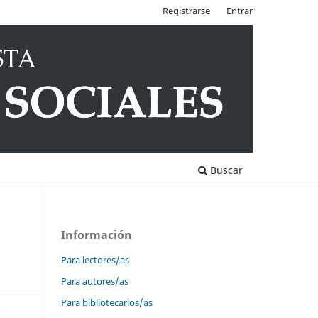
Registrarse
Entrar
Buscar
Información
Para lectores/as
Para autores/as
Para bibliotecarios/as