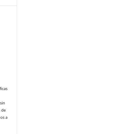
ficas
sin
 de
dos a