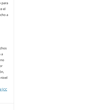
o para
e el
echo a
echos
n a
 no
or
ón,
 nivel
l (CC