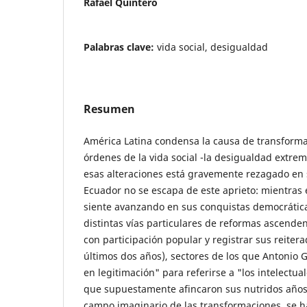
Rafael Quintero
Palabras clave:
vida social, desigualdad
Resumen
América Latina condensa la causa de transforma
órdenes de la vida social -la desigualdad extre
esas alteraciones está gravemente rezagado en 
Ecuador no se escapa de este aprieto: mientras 
siente avanzando en sus conquistas democráticas
distintas vías particulares de reformas ascenden
con participación popular y registrar sus reiter
últimos dos años), sectores de los que Antonio 
en legitimación" para referirse a "los intelectu
que supuestamente afincaron sus nutridos años 
campo imaginario de las transformaciones, se 