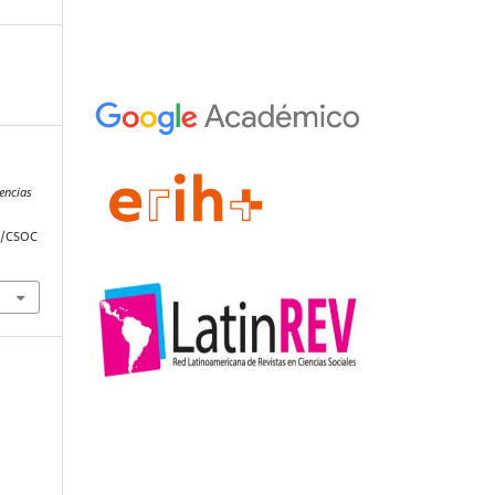
iencias
hp/CSOC