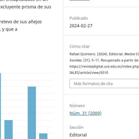
excluyente prisma de sus
Publicado
relevo de sus añejos
2024-02-27
, y que a
Cómo citar
Rafael Quintero. (2024). Editorial.
Revista C
Sociales
, (31), 5–11. Recuperado a partir de
https://revistadigital.uce.edu.ec/index.p
IALES/article/view/6510
Más formatos de cita
Número
Núm. 31 (2009)
Sección
Editorial