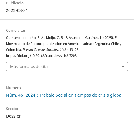
Publicado
2025-03-31
Cómo citar
Quintero-Londoño, S. A., Moljo, C. B., & Arancibia Martínez, L. (2025). El
Movimiento de Reconceptualización en América Latina: : Argentina Chile y
Colombia.
Revista Ciencias Sociales
,
1
(46), 13–28.
https://doi.org/10.29166/csociales.v1i46.7208
Más formatos de cita
Número
Núm. 46 (2024): Trabajo Social en tiempos de crisis global
Sección
Dossier