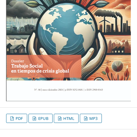
PDF
EPUB
HTML
MP3