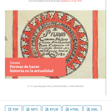
PDF
MP3
EPUB
HTML
XML