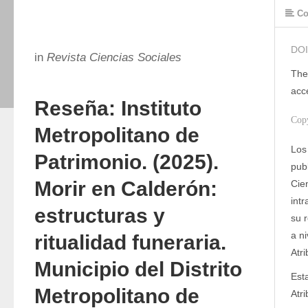
Co
DOI
in
Revista Ciencias Sociales
The
acc
Reseña: Instituto
Cop
Metropolitano de
Los
Patrimonio. (2025).
publ
Morir en Calderón:
Cien
intr
estructuras y
su 
a n
ritualidad funeraria.
Atr
Municipio del Distrito
Est
Metropolitano de
Atr