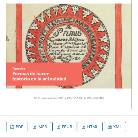
PDF
MP3
EPUB
HTML
XML