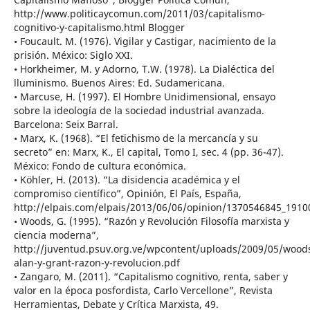
http://www.politicaycomun.com/2011/03/capitalismo-
cognitivo-y-capitalismo.html Blogger
• Foucault. M. (1976). Vigilar y Castigar, nacimiento de la
prisión. México: Siglo XXI.
• Horkheimer, M. y Adorno, T.W. (1978). La Dialéctica del
lluminismo. Buenos Aires: Ed. Sudamericana.
• Marcuse, H. (1997). El Hombre Unidimensional, ensayo
sobre la ideología de la sociedad industrial avanzada.
Barcelona: Seix Barral.
• Marx, K. (1968). “El fetichismo de la mercancía y su
secreto” en: Marx, K., El capital, Tomo I, sec. 4 (pp. 36-47).
México: Fondo de cultura económica.
• Köhler, H. (2013). “La disidencia académica y el
compromiso científico”, Opinión, El País, España,
http://elpais.com/elpais/2013/06/06/opinion/1370546845_1910
• Woods, G. (1995). “Razón y Revolución Filosofía marxista y
ciencia moderna”,
http://juventud.psuv.org.ve/wpcontent/uploads/2009/05/wood
alan-y-grant-razon-y-revolucion.pdf
• Zangaro, M. (2011). “Capitalismo cognitivo, renta, saber y
valor en la época posfordista, Carlo Vercellone”, Revista
Herramientas, Debate y Crítica Marxista, 49.