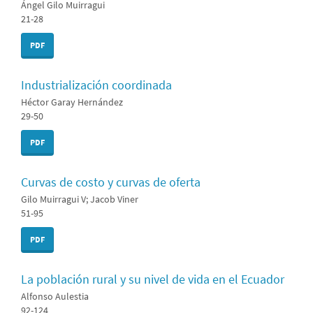
Ángel Gilo Muirragui
21-28
PDF
Industrialización coordinada
Héctor Garay Hernández
29-50
PDF
Curvas de costo y curvas de oferta
Gilo Muirragui V; Jacob Viner
51-95
PDF
La población rural y su nivel de vida en el Ecuador
Alfonso Aulestia
92-124