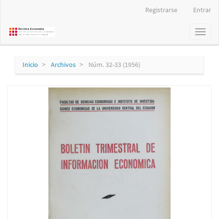
Navegación
Registrarse
Entrar
principal
Contenido
Toggl
principal
naviga
Barra
lateral
Inicio
Archivos
Núm. 32-33 (1956)