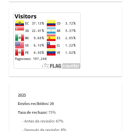
Contador
de
visitas
Informes
2025
envios
Envíos recibidos: 20
Tasa de rechazo
:
75%
- Antes de revisión: 67%
- Después de revisión: 8%