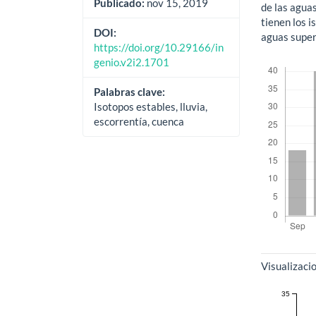
Publicado:
nov 15, 2019
de las agua
tienen los 
DOI:
aguas superf
https://doi.org/10.29166/in
Descargas
genio.v2i2.1701
Palabras clave:
Isotopos estables, lluvia,
escorrentía, cuenca
Métricas
Visualizaci
35