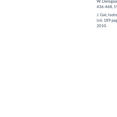
W. Dansgaard
436-468, 1
J. Gat, Isot
(vii, 189 pa
2010.
J. Galewsky,
Schneider, 
to the hydr
dic. 2016.
Artículos más leídos del mism
Efrén Wilfrido Ortiz, Geovanna Madero, Pau
Flujo a Gravedad Fabricados con Material R
Seminario Internacional: Tendencias actuales