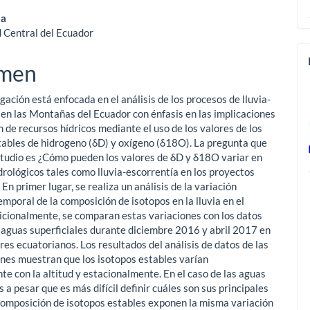
enido
ma
 Central del Ecuador
ipal
men
ulo
gación está enfocada en el análisis de los procesos de lluvia-
 en las Montañas del Ecuador con énfasis en las implicaciones
n de recursos hídricos mediante el uso de los valores de los
tables de hidrogeno (δD) y oxígeno (δ18O). La pregunta que
studio es ¿Cómo pueden los valores de δD y δ18O variar en
drológicos tales como lluvia-escorrentía en los proyectos
 En primer lugar, se realiza un análisis de la variación
emporal de la composición de isotopos en la lluvia en el
icionalmente, se comparan estas variaciones con los datos
aguas superficiales durante diciembre 2016 y abril 2017 en
ares ecuatorianos. Los resultados del análisis de datos de las
ones muestran que los isotopos estables varían
te con la altitud y estacionalmente. En el caso de las aguas
s a pesar que es más difícil definir cuáles son sus principales
 composición de isotopos estables exponen la misma variación