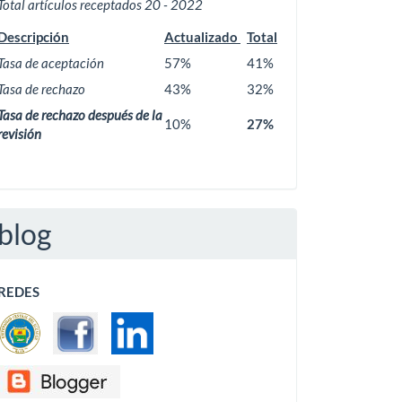
Total artículos receptados 20 - 2022
Descripción
Actualizado
Total
Tasa de aceptación
57%
41%
Tasa de rechazo
43%
32%
Tasa de rechazo después de la
10%
27%
revisión
blog
REDES