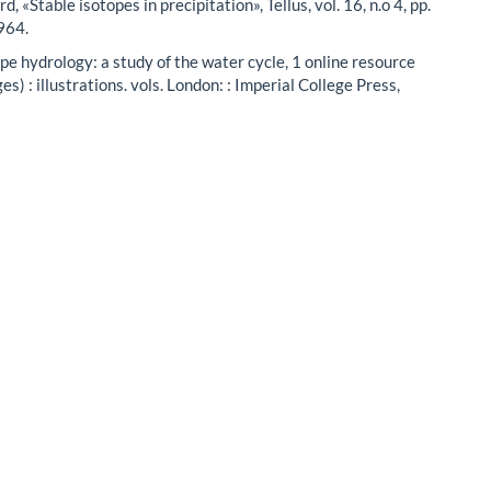
, «Stable isotopes in precipitation», Tellus, vol. 16, n.o 4, pp.
964.
ope hydrology: a study of the water cycle, 1 online resource
ges) : illustrations. vols. London: : Imperial College Press,
 H. C. Steen-Larsen, R. D. Field, J. Worden, C. Risi, y M.
«Stable isotopes in atmospheric water vapor and applications
ologic cycle», Rev. Geophys., vol. 54, n.o 4, p. 2015RG000512,
o autor/a
lina Lima,
Estudio de Factibilidad de Tubos Plásticos para
eciclado
,
INGENIO: Vol. 2 Núm. 2 (2019): MEMORIAS
 de Ingeniería Civil, 2018