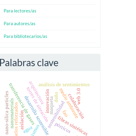
Para lectores/as
Para autores/as
Para bibliotecarios/as
Palabras clave
arquitectura
transferencia de gases
análisis de sentimientos
torres de aireación
medio ambiente
web 3.0
innovación
nano-silica particles
daño
colaboración
desarrollo sostenible
maqueta
nanomaterials
sostenibilidad
suelos reforzados
fao
aislación
fibras sintéticas
pórticos
sismos
agua