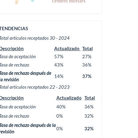
cement mortars
ACTIVIDAD
TENDENCIAS
EDITORIAL
Total artículos receptados 30 - 2024
Descripción
Actualizado
Total
Tasa de aceptación
57%
27%
Tasa de rechazo
43%
36%
Tasa de rechazo después de
14%
37%
la revisión
Total artículos receptados 22 - 2023
Descripción
Actualizado
Total
Tasa de aceptación
40%
36%
Tasa de rechazo
0%
32%
Tasa de rechazo después de la
0%
32%
revisión