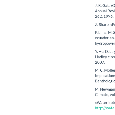
J. R. Gat, 
Annual Revie
262, 1996.
Z. Sharp, «P
P. Lima, M. 
ecuadorian 
hydropower 
Y. Hu, D. Li
Hadley circu
2007.
M. C. Molle
Implication
Benthologica
M. Newman et
Climate, vol
«WaterIsotop
http://wate