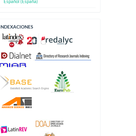
Español (España)
Indexaciones
INDEXACIONES