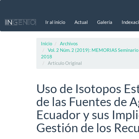
Navegación
principal
Contenido
Ir al inicio
Actual
Galería
Indexac
principal
Barra
lateral
Inicio
Archivos
Vol. 2 Núm. 2 (2019): MEMORIAS Seminario In
2018
Artículo Original
Uso de Isotopos Est
de las Fuentes de A
Ecuador y sus Impli
Gestión de los Rec