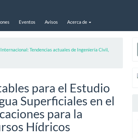
iones
Eventos
Avisos
Acerca de
E
ternacional: Tendencias actuales de Ingeniería Civil,
u
a
ables para el Estudio
gua Superficiales en el
caciones para la
ursos Hídricos