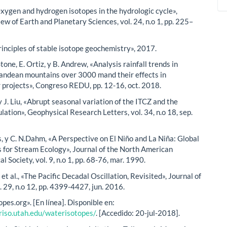
«Oxygen and hydrogen isotopes in the hydrologic cycle»,
w of Earth and Planetary Sciences, vol. 24, n.o 1, pp. 225–
rinciples of stable isotope geochemistry», 2017.
Stone, E. Ortiz, y B. Andrew, «Analysis rainfall trends in
andean mountains over 3000 mand their effects in
projects», Congreso REDU, pp. 12-16, oct. 2018.
, y J. Liu, «Abrupt seasonal variation of the ITCZ and the
lation», Geophysical Research Letters, vol. 34, n.o 18, sep.
s, y C. N.Dahm, «A Perspective on El Niño and La Niña: Global
s for Stream Ecology», Journal of the North American
l Society, vol. 9, n.o 1, pp. 68-76, mar. 1990.
 al., «The Pacific Decadal Oscillation, Revisited», Journal of
. 29, n.o 12, pp. 4399-4427, jun. 2016.
es.org». [En línea]. Disponible en:
riso.utah.edu/waterisotopes/
. [Accedido: 20-jul-2018].