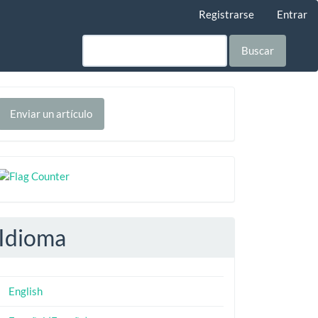
Registrarse
Entrar
Buscar
nviar
Enviar un artículo
n
rtículo
Contador
Idioma
English