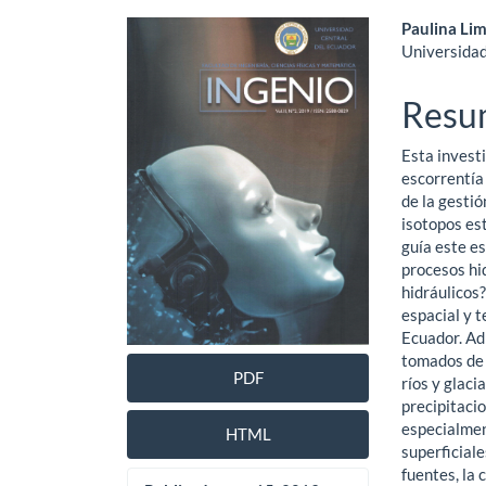
Barra
Cont
Paulina Li
Universidad
lateral
princ
del
del
Resu
artículo
artíc
Esta investi
escorrentía
de la gestió
isotopos es
guía este e
procesos hi
hidráulicos?
espacial y t
Ecuador. Ad
tomados de 
PDF
ríos y glaci
precipitaci
especialmen
HTML
superficiale
fuentes, la