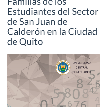
Familias de los
Estudiantes del Sector
de San Juan de
Calderón en la Ciudad
de Quito
Barra
lateral
del
artículo