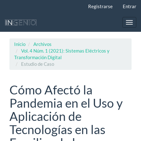
Navegación
Registrarse
Entrar
principal
Contenido
principal
Toggl
Barra
navig
lateral
Inicio
Archivos
Vol. 4 Núm. 1 (2021): Sistemas Eléctricos y
Transformación Digital
Estudio de Caso
Cómo Afectó la
Pandemia en el Uso y
Aplicación de
Tecnologías en las