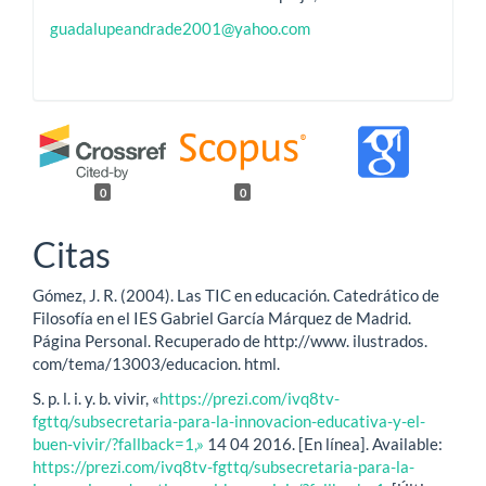
guadalupeandrade2001@yahoo.com
0
0
Citas
Gómez, J. R. (2004). Las TIC en educación. Catedrático de
Filosofía en el IES Gabriel García Márquez de Madrid.
Página Personal. Recuperado de http://www. ilustrados.
com/tema/13003/educacion. html.
S. p. l. i. y. b. vivir, «
https://prezi.com/ivq8tv-
fgttq/subsecretaria-para-la-innovacion-educativa-y-el-
buen-vivir/?fallback=1,»
14 04 2016. [En línea]. Available:
https://prezi.com/ivq8tv-fgttq/subsecretaria-para-la-