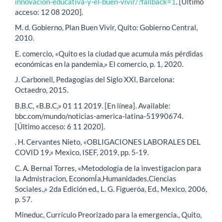
innovacion-educativa-y-el-buen-vivir/?fallback=1
. [Último
acceso: 12 08 2020].
M. d. Gobierno, Plan Buen Vivir, Quito: Gobierno Central,
2010.
E. comercio, «Quito es la ciudad que acumula más pérdidas
económicas en la pandemia,» El comercio, p. 1, 2020.
J. Carbonell, Pedagogías del Siglo XXI, Barcelona:
Octaedro, 2015.
B.B.C, «B.B.C,» 01 11 2019. [En línea]. Available:
bbc.com/mundo/noticias-america-latina-51990674.
[Último acceso: 6 11 2020].
. H. Cervantes Nieto, «OBLIGACIONES LABORALES DEL
COVID 19,» Mexico, ISEF, 2019, pp. 5-19.
C. A. Bernal Torres, «Metodología de la investigacion para
la Admistracion, EconomÍa,Humanidades,Ciencias
Sociales.,» 2da Edición ed., L. G. Figueróa, Ed., Mexico, 2006,
p. 57.
Mineduc, Currículo Preorizado para la emergencia., Quito,