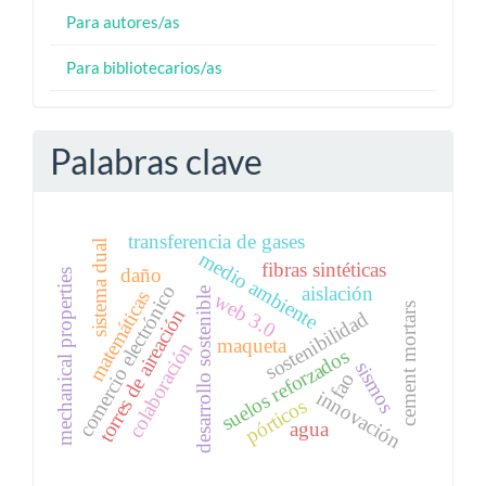
Para autores/as
Para bibliotecarios/as
Palabras clave
transferencia de gases
sistema dual
medio ambiente
fibras sintéticas
daño
mechanical properties
comercio electrónico
aislación
desarrollo sostenible
matemáticas
web 3.0
cement mortars
torres de aireación
sostenibilidad
maqueta
colaboración
suelos reforzados
sismos
fao
innovación
pórticos
agua