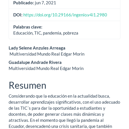
Publicado:
jun 7, 2021
DOI:
https://doi.org/10.29166/ingenio.v4i1.2980
Palabras clave:
Educación, TIC, pandemia, pobreza
Contenido
Lady Selene Anzules Arreaga
Multiversidad Mundo Real Edgar Morin
principal
Guadalupe Andrade Rivera
del
Multiversidad Mundo Real Edgar Morin
artículo
Resumen
Considerando que la educación en la actualidad busca,
desarrollar aprendizajes significativos, con el uso adecuado
de las TIC´s para dar la oportunidad a estudiantes y
docentes, de poder generar clases más dinámicas y
atractivas. En el momento que llegó la pandemia al
Ecuador, desencadenó una crisis sanitaria, que también