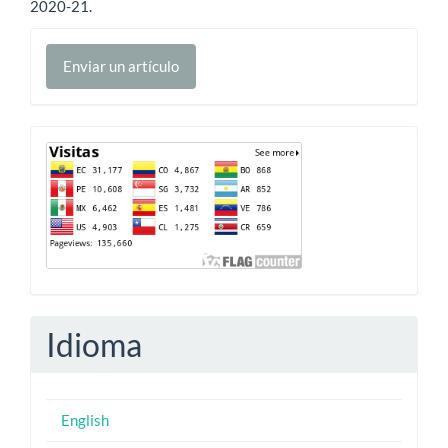
2020-21.
Enviar
Enviar un artículo
un
artículo
Contador
Idioma
English