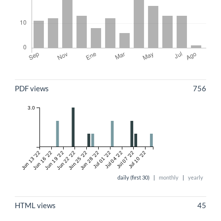
Métricas
PDF views
756
3.0
Jun 13 '22
Jun 16 '22
Jun 19 '22
Jun 22 '22
Jun 25 '22
Jun 28 '22
Jul 01 '22
Jul 04 '22
Jul 07 '22
Jul 10 '22
daily (first 30)
|
monthly
|
yearly
HTML views
45