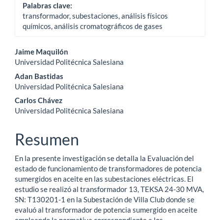
Palabras clave:
transformador, subestaciones, análisis físicos
químicos, análisis cromatográficos de gases
Contenido
Jaime Maquilón
Universidad Politécnica Salesiana
principal
Adan Bastidas
del
Universidad Politécnica Salesiana
Carlos Chávez
artículo
Universidad Politécnica Salesiana
Resumen
En la presente investigación se detalla la Evaluación del
estado de funcionamiento de transformadores de potencia
sumergidos en aceite en las subestaciones eléctricas. El
estudio se realizó al transformador 13, TEKSA 24-30 MVA,
SN: T130201-1 en la Subestación de Villa Club donde se
evaluó al transformador de potencia sumergido en aceite
empleando la normativa correspondiente a los