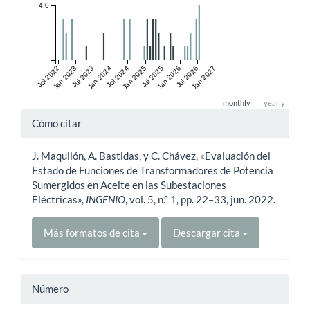
4.0
Jul 2022
Jan 2023
Jul 2023
Jan 2024
Jul 2024
Jan 2025
Jul 2025
Jan 2026
Jul 2026
Jan 2027
monthly
|
yearly
Detalles
Cómo citar
del
J. Maquilón, A. Bastidas, y C. Chávez, «Evaluación del
artículo
Estado de Funciones de Transformadores de Potencia
Sumergidos en Aceite en las Subestaciones
Eléctricas»,
INGENIO
, vol. 5, n.º 1, pp. 22–33, jun. 2022.
Más formatos de cita
Descargar cita
Número