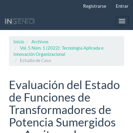
Navegación
Registrarse
Entrar
principal
Contenido
principal
Toggl
Barra
navig
lateral
Inicio
Archivos
Vol. 5 Núm. 1 (2022): Tecnología Aplicada e
Innovación Organizacional
Estudio de Caso
Evaluación del Estado
de Funciones de
Transformadores de
Potencia Sumergidos