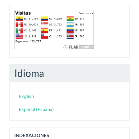
artículo
Contador
Idioma
English
Español (España)
Indexaciones
INDEXACIONES