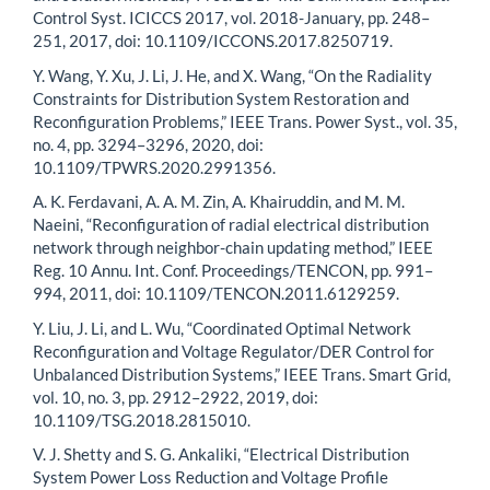
Control Syst. ICICCS 2017, vol. 2018-January, pp. 248–
251, 2017, doi: 10.1109/ICCONS.2017.8250719.
Y. Wang, Y. Xu, J. Li, J. He, and X. Wang, “On the Radiality
Constraints for Distribution System Restoration and
Reconfiguration Problems,” IEEE Trans. Power Syst., vol. 35,
no. 4, pp. 3294–3296, 2020, doi:
10.1109/TPWRS.2020.2991356.
A. K. Ferdavani, A. A. M. Zin, A. Khairuddin, and M. M.
Naeini, “Reconfiguration of radial electrical distribution
network through neighbor-chain updating method,” IEEE
Reg. 10 Annu. Int. Conf. Proceedings/TENCON, pp. 991–
994, 2011, doi: 10.1109/TENCON.2011.6129259.
Y. Liu, J. Li, and L. Wu, “Coordinated Optimal Network
Reconfiguration and Voltage Regulator/DER Control for
Unbalanced Distribution Systems,” IEEE Trans. Smart Grid,
vol. 10, no. 3, pp. 2912–2922, 2019, doi:
10.1109/TSG.2018.2815010.
V. J. Shetty and S. G. Ankaliki, “Electrical Distribution
System Power Loss Reduction and Voltage Profile