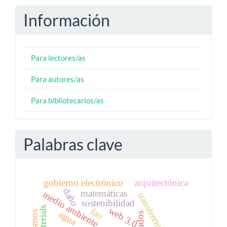
Información
Para lectores/as
Para autores/as
Para bibliotecarios/as
Palabras clave
gobierno electrónico
arquitectónica
daño
matemáticas
medio ambiente
sostenibilidad
web 3.0
fao
agua
sismos