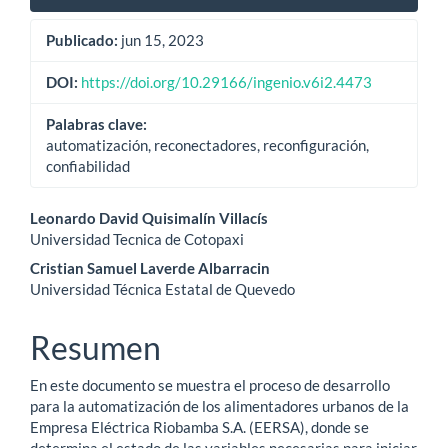
Publicado:
jun 15, 2023
DOI:
https://doi.org/10.29166/ingenio.v6i2.4473
Palabras clave:
automatización, reconectadores, reconfiguración,
confiabilidad
Contenido
Leonardo David Quisimalín Villacís
Universidad Tecnica de Cotopaxi
principal
Cristian Samuel Laverde Albarracin
del
Universidad Técnica Estatal de Quevedo
artículo
Resumen
En este documento se muestra el proceso de desarrollo
para la automatización de los alimentadores urbanos de la
Empresa Eléctrica Riobamba S.A. (EERSA), donde se