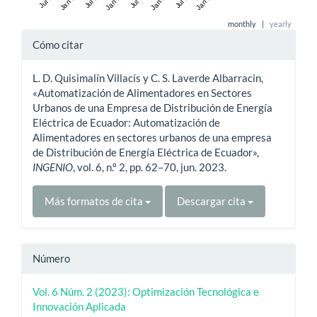
monthly
|
yearly
Detalles
Cómo citar
del
L. D. Quisimalín Villacís y C. S. Laverde Albarracin,
artículo
«Automatización de Alimentadores en Sectores
Urbanos de una Empresa de Distribución de Energía
Eléctrica de Ecuador: Automatización de
Alimentadores en sectores urbanos de una empresa
de Distribución de Energía Eléctrica de Ecuador»,
INGENIO
, vol. 6, n.º 2, pp. 62–70, jun. 2023.
Más formatos de cita
Descargar cita
Número
Vol. 6 Núm. 2 (2023): Optimización Tecnológica e
Innovación Aplicada