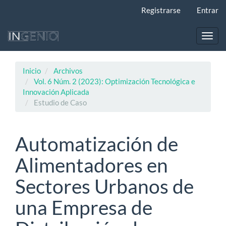
Navegación
Registrarse
Entrar
principal
Contenido
principal
Toggl
Barra
navig
lateral
Inicio
Archivos
Vol. 6 Núm. 2 (2023): Optimización Tecnológica e
Innovación Aplicada
Estudio de Caso
Automatización de
Alimentadores en
Sectores Urbanos de
una Empresa de