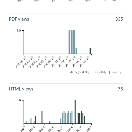
Métricas
PDF views
335
4.0
Jun 16 '23
Jun 19 '23
Jun 22 '23
Jun 25 '23
Jun 28 '23
Jul 01 '23
Jul 04 '23
Jul 07 '23
Jul 10 '23
Jul 13 '23
daily (first 30)
|
monthly
|
yearly
HTML views
75
9
Jul 2023
Jan 2024
Jul 2024
Jan 2025
Jul 2025
Jan 2026
Jul 2026
Jan 2027