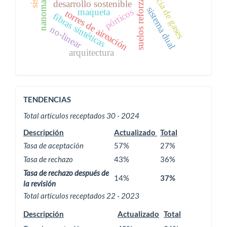
transferencia de gases
nanomaterials
suelos reforzados
desarrollo sostenible
sistema dual
maqueta
pórticos
torres de aireación
fibras sintéticas
no-linear
arquitectura
ACTIVIDAD
TENDENCIAS
EDITORIAL
Total artículos receptados 30 - 2024
Descripción
Actualizado
Total
Tasa de aceptación
57%
27%
Tasa de rechazo
43%
36%
Tasa de rechazo después de
14%
37%
la revisión
Total artículos receptados 22 - 2023
Descripción
Actualizado
Total