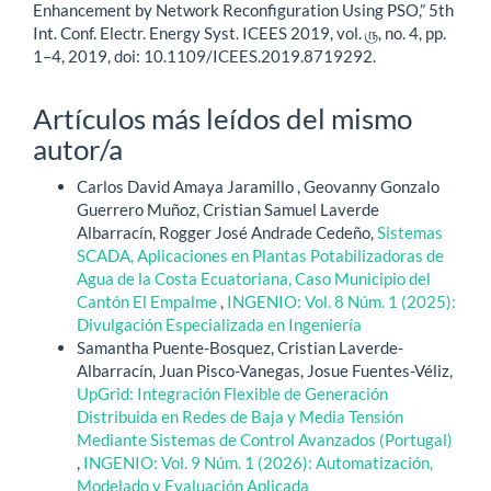
Enhancement by Network Reconfiguration Using PSO,” 5th
Int. Conf. Electr. Energy Syst. ICEES 2019, vol. ௫, no. 4, pp.
1–4, 2019, doi: 10.1109/ICEES.2019.8719292.
Artículos más leídos del mismo
autor/a
Carlos David Amaya Jaramillo , Geovanny Gonzalo
Guerrero Muñoz, Cristian Samuel Laverde
Albarracín, Rogger José Andrade Cedeño,
Sistemas
SCADA, Aplicaciones en Plantas Potabilizadoras de
Agua de la Costa Ecuatoriana, Caso Municipio del
Cantón El Empalme
,
INGENIO: Vol. 8 Núm. 1 (2025):
Divulgación Especializada en Ingeniería
Samantha Puente-Bosquez, Cristian Laverde-
Albarracín, Juan Pisco-Vanegas, Josue Fuentes-Véliz,
UpGrid: Integración Flexible de Generación
Distribuida en Redes de Baja y Media Tensión
Mediante Sistemas de Control Avanzados (Portugal)
,
INGENIO: Vol. 9 Núm. 1 (2026): Automatización,
Modelado y Evaluación Aplicada