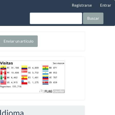
Registrarse
Entrar
Buscar
nviar
Enviar un artículo
n
rtículo
Contador
Idioma