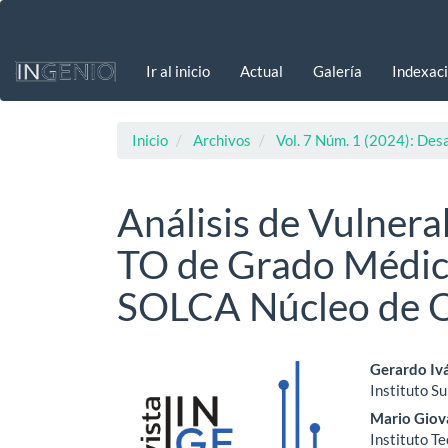
Navegación
principal
Contenido
Ir al inicio
Actual
Galería
Indexac
principal
Barra
lateral
Inicio
Archivos
Vol. 7 Núm. 1 (2024): Desa
Análisis de Vulnera
TO de Grado Médico
SOLCA Núcleo de 
Barra
Cont
Gerardo Iv
Instituto S
lateral
princ
Mario Giov
del
del
Instituto T