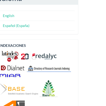
English
Español (España)
Indexaciones
INDEXACIONES