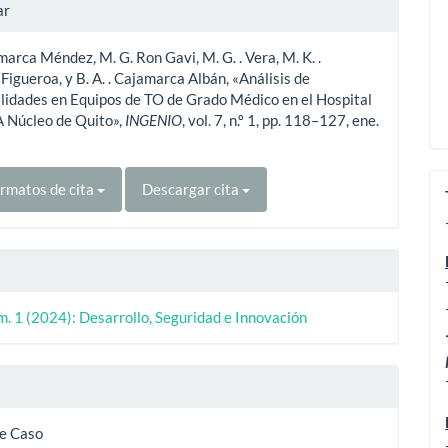
les
ar
amarca Méndez, M. G. Ron Gavi, M. G. . Vera, M. K. .
ulo
Figueroa, y B. A. . Cajamarca Albán, «Análisis de
lidades en Equipos de TO de Grado Médico en el Hospital
 Núcleo de Quito»,
INGENIO
, vol. 7, n.º 1, pp. 118–127, ene.
rmatos de cita
Descargar cita
m. 1 (2024): Desarrollo, Seguridad e Innovación
de Caso