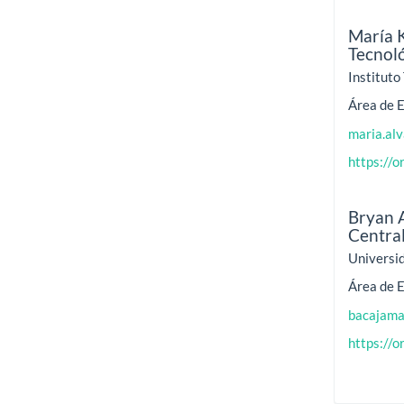
María 
Tecnol
Instituto
Área de E
maria.al
https://
Bryan 
Centra
Universi
Área de E
bacajama
https://