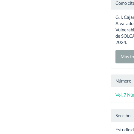
Detal
Cómo cit
del
G. I. Caj
artíc
Alvarado 
Vulnerabi
de SOLCA
2024.
Más fo
Número
Vol. 7 Nú
Sección
Estudio 