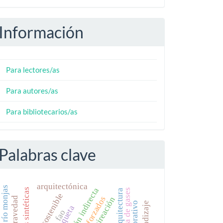
Información
Para lectores/as
Para autores/as
Para bibliotecarios/as
Palabras clave
arquitectónica
río monjas
tracción indirecta
fibras sintéticas
arquitectura
maqueta
fao