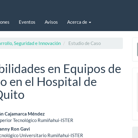
iones
Eventos
Avisos
Acerca de
E
rrollo, Seguridad e Innovación
Estudio de Caso
u
a
bilidades en Equipos de
 en el Hospital de
Quito
enido
án Cajamarca Méndez
uperior Tecnológico Rumiñahui-ISTER
ipal
anny Ron Gavi
ecnológico Universitario Rumiñahui-ISTER