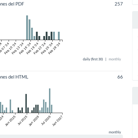
ones del PDF
257
24
b 07 '24
Feb 10 '24
Feb 13 '24
Feb 16 '24
Feb 19 '24
Feb 22 '24
Feb 25 '24
Feb 28 '24
daily (first 30)
|
monthly
iones del HTML
66
2024
Jan 2025
Jul 2025
Jan 2026
Jul 2026
Jan 2027
monthly