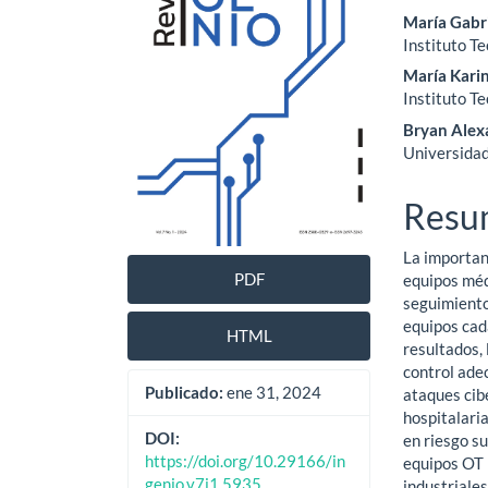
María Gabr
artículo
artíc
Instituto T
María Kari
Instituto T
Bryan Alex
Universidad
Resu
La importan
PDF
equipos méd
seguimiento
equipos cad
HTML
resultados, 
control ade
Publicado:
ene 31, 2024
ataques cib
hospitalari
DOI:
en riesgo su
https://doi.org/10.29166/in
equipos OT 
genio.v7i1.5935
industriales