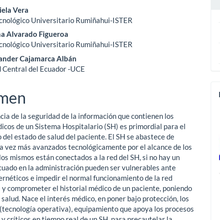
iela Vera
ulo
ecnológico Universitario Rumiñahui-ISTER
na Alvarado Figueroa
ecnológico Universitario Rumiñahui-ISTER
ander Cajamarca Albán
 Central del Ecuador -UCE
men
cia de la seguridad de la información que contienen los
icos de un Sistema Hospitalario (SH) es primordial para el
 del estado de salud del paciente. El SH se abastece de
a vez más avanzados tecnológicamente por el alcance de los
los mismos están conectados a la red del SH, si no hay un
cuado en la administración pueden ser vulnerables ante
ernéticos e impedir el normal funcionamiento de la red
a y comprometer el historial médico de un paciente, poniendo
 salud. Nace el interés médico, en poner bajo protección, los
(tecnología operativa), equipamiento que apoya los procesos
 y críticos en tiempo real de un SH, para precautelar la