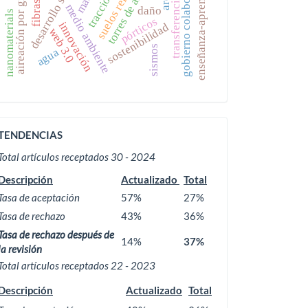
transferencia de gases
desarrollo sostenible
suelos reforzados
torres de aireación
aireación por gravedad
gobierno colaborativo
enseñanza-aprendizaje
medio ambiente
daño
nanomaterials
pórticos
innovación
sostenibilidad
web 3.0
sismos
agua
ACTIVIDAD
TENDENCIAS
EDITORIAL
Total artículos receptados 30 - 2024
Descripción
Actualizado
Total
Tasa de aceptación
57%
27%
Tasa de rechazo
43%
36%
Tasa de rechazo después de
14%
37%
la revisión
Total artículos receptados 22 - 2023
Descripción
Actualizado
Total