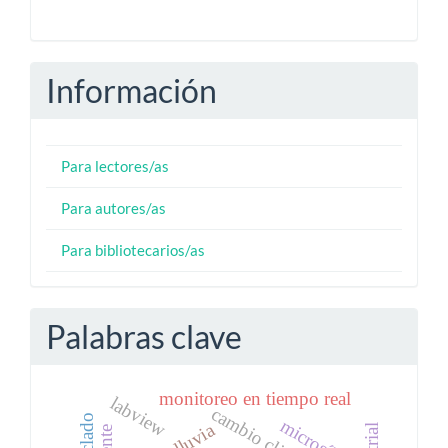
Información
Para lectores/as
Para autores/as
Para bibliotecarios/as
Palabras clave
monitoreo en tiempo real
labview
cambio climático
microsílice