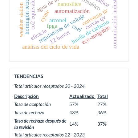
hormigón reciclado
agua de lluvia
comunicación industrial
co2 equivalente
nanosílice
weather station
convenio tir
automatización
cyme
reguladores de voltaje
curvas qv
arconel
huella de carbono
fpga
cnel
eco-amigable
eficacia
12 barras
análisis del ciclo de vida
ACTIVIDAD
TENDENCIAS
EDITORIAL
Total artículos receptados 30 - 2024
Descripción
Actualizado
Total
Tasa de aceptación
57%
27%
Tasa de rechazo
43%
36%
Tasa de rechazo después de
14%
37%
la revisión
Total artículos receptados 22 - 2023