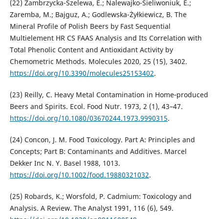
(22) Zambrzycka-Szelewa, E.; Nalewajko-Sieliwoniuk, E.;
Zaremba, M.; Bajguz, A.; Godlewska-Żyłkiewicz, B. The
Mineral Profile of Polish Beers by Fast Sequential
Multielement HR CS FAAS Analysis and Its Correlation with
Total Phenolic Content and Antioxidant Activity by
Chemometric Methods. Molecules 2020, 25 (15), 3402.
https://doi.org/10.3390/molecules25153402
.
(23) Reilly, C. Heavy Metal Contamination in Home‐produced
Beers and Spirits. Ecol. Food Nutr. 1973, 2 (1), 43–47.
https://doi.org/10.1080/03670244.1973.9990315
.
(24) Concon, J. M. Food Toxicology. Part A: Principles and
Concepts; Part B: Contaminants and Additives. Marcel
Dekker Inc N. Y. Basel 1988, 1013.
https://doi.org/10.1002/food.19880321032
.
(25) Robards, K.; Worsfold, P. Cadmium: Toxicology and
Analysis. A Review. The Analyst 1991, 116 (6), 549.