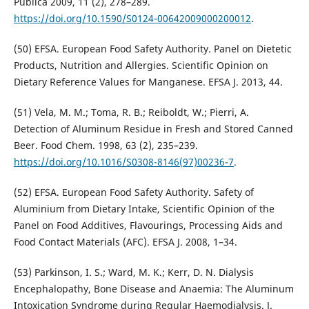
Pública 2009, 11 (2), 278–289.
https://doi.org/10.1590/S0124-00642009000200012
.
(50) EFSA. European Food Safety Authority. Panel on Dietetic
Products, Nutrition and Allergies. Scientific Opinion on
Dietary Reference Values for Manganese. EFSA J. 2013, 44.
(51) Vela, M. M.; Toma, R. B.; Reiboldt, W.; Pierri, A.
Detection of Aluminum Residue in Fresh and Stored Canned
Beer. Food Chem. 1998, 63 (2), 235–239.
https://doi.org/10.1016/S0308-8146(97)00236-7
.
(52) EFSA. European Food Safety Authority. Safety of
Aluminium from Dietary Intake, Scientific Opinion of the
Panel on Food Additives, Flavourings, Processing Aids and
Food Contact Materials (AFC). EFSA J. 2008, 1–34.
(53) Parkinson, I. S.; Ward, M. K.; Kerr, D. N. Dialysis
Encephalopathy, Bone Disease and Anaemia: The Aluminum
Intoxication Syndrome during Regular Haemodialysis. J.