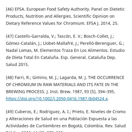
(46) EFSA. European Food Safety Authority. Panel on Dietetic
Products, Nutrition and Allergies. Scientific Opinion on
Dietary Reference Values for Chromium. EFSA J. 2014, 25.
(47) Castells-Garralda, V.; Tascón, E. V.; Bosch-Collet, J.;
Gómez-Catalán, J.; Llobet-Mallafré, J.; Perelló-Berenguer, G.;
Nadal Lomas, M. Elementos Traza En Los Alimentos. Estudio
de Dieta Total En Cataluña. Esp. General. Cataluña Dep.
Salud 2015.
(48) Farri, R.; Gimino, M. J.; Lagarda, M. J. THE OCCURRENCE
OF CHROMIUM IN RAW MATERIALS AND ITS FATE IN THE
BREWING PROCESS. J. Inst. Brew. 1987, 93 (5), 394–395.
https://doi.org/10.1002/j.2050-0416.1987.tb04524.x
.
(49) Cuberos, E.; Rodriguez, A. I.; Prieto, E. Niveles de Cromo
y Alteraciones de Salud en una Población Expuesta a las
Actividades de Curtiembres en Bogotá, Colombia. Rev. Salud