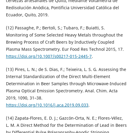
cervezas artesanales de Quito, mediante Voltametría de
Redisolución Anódica, Pontificia Universidad Católica del
Ecuador, Quito, 2019.
(12) Passaghe, P.; Bertoli, S.; Tubaro, F.; Buiatti, S.
Monitoring of Some Selected Heavy Metals throughout the
Brewing Process of Craft Beers by Inductively Coupled
Plasma Mass Spectrometry. Eur Food Res Technol 2015, 17.
https://doi.org/10.1007/s00217-015-2445-7
.
(13) Pires, L. N.; de S. Dias, F.; Teixeira, L. S. G. Assessing the
Internal Standardization of the Direct Multi-Element
Determination in Beer Samples through Microwave-Induced
Plasma Optical Emission Spectrometry. Anal. Chim. Acta
2019, 1090, 31–38.
https://doi.org/10.1016/j.aca.2019.09.033
.
(14) Zapata-Flores, E. D. J.; Gazcón-Orta, N. E.; Flores-Vélez,
L. M. A Direct Method for the Determination of Lead in Beers
by Differential Pulse Polarography-Anodic Stripping