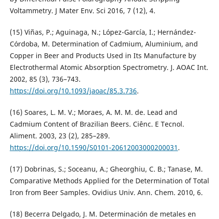
Voltammetry. J Mater Env. Sci 2016, 7 (12), 4.
(15) Viñas, P.; Aguinaga, N.; López-García, I.; Hernández-
Córdoba, M. Determination of Cadmium, Aluminium, and
Copper in Beer and Products Used in Its Manufacture by
Electrothermal Atomic Absorption Spectrometry. J. AOAC Int.
2002, 85 (3), 736–743.
https://doi.org/10.1093/jaoac/85.3.736
.
(16) Soares, L. M. V.; Moraes, A. M. M. de. Lead and
Cadmium Content of Brazilian Beers. Ciênc. E Tecnol.
Aliment. 2003, 23 (2), 285–289.
https://doi.org/10.1590/S0101-20612003000200031
.
(17) Dobrinas, S.; Soceanu, A.; Gheorghiu, C. B.; Tanase, M.
Comparative Methods Applied for the Determination of Total
Iron from Beer Samples. Ovidius Univ. Ann. Chem. 2010, 6.
(18) Becerra Delgado, J. M. Determinación de metales en