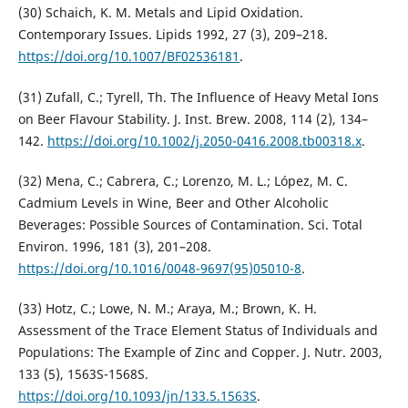
(30) Schaich, K. M. Metals and Lipid Oxidation.
Contemporary Issues. Lipids 1992, 27 (3), 209–218.
https://doi.org/10.1007/BF02536181
.
(31) Zufall, C.; Tyrell, Th. The Influence of Heavy Metal Ions
on Beer Flavour Stability. J. Inst. Brew. 2008, 114 (2), 134–
142.
https://doi.org/10.1002/j.2050-0416.2008.tb00318.x
.
(32) Mena, C.; Cabrera, C.; Lorenzo, M. L.; López, M. C.
Cadmium Levels in Wine, Beer and Other Alcoholic
Beverages: Possible Sources of Contamination. Sci. Total
Environ. 1996, 181 (3), 201–208.
https://doi.org/10.1016/0048-9697(95)05010-8
.
(33) Hotz, C.; Lowe, N. M.; Araya, M.; Brown, K. H.
Assessment of the Trace Element Status of Individuals and
Populations: The Example of Zinc and Copper. J. Nutr. 2003,
133 (5), 1563S-1568S.
https://doi.org/10.1093/jn/133.5.1563S
.