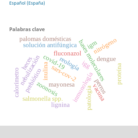
Español (España)
Palabras clave
palomas domésticas
nitrógeno
bases moleculares
igm
solución antifúngica
fluconazol
covid-19
nebulización
reología
dengue
heces
igg
inulina
proteína
sars-cov-2
prebiótico
calorímetro
inmunología
perros
zoonosis
mayonesa
vacuna
patologia
salmonella spp.
lignina