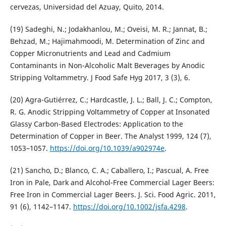
cervezas, Universidad del Azuay, Quito, 2014.
(19) Sadeghi, N.; Jodakhanlou, M.; Oveisi, M. R.; Jannat, B.;
Behzad, M.; Hajimahmoodi, M. Determination of Zinc and
Copper Micronutrients and Lead and Cadmium
Contaminants in Non-Alcoholic Malt Beverages by Anodic
Stripping Voltammetry. J Food Safe Hyg 2017, 3 (3), 6.
(20) Agra-Gutiérrez, C.; Hardcastle, J. L.; Ball, J. C.; Compton,
R. G. Anodic Stripping Voltammetry of Copper at Insonated
Glassy Carbon-Based Electrodes: Application to the
Determination of Copper in Beer. The Analyst 1999, 124 (7),
1053–1057.
https://doi.org/10.1039/a902974e
.
(21) Sancho, D.; Blanco, C. A.; Caballero, I.; Pascual, A. Free
Iron in Pale, Dark and Alcohol-Free Commercial Lager Beers:
Free Iron in Commercial Lager Beers. J. Sci. Food Agric. 2011,
91 (6), 1142–1147.
https://doi.org/10.1002/jsfa.4298
.