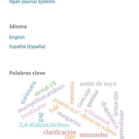
Open Journal Systems
Idioma
English
Español (España)
Palabras clave
quitosana
covid-19
aceite de soya
memoria
mucopolisacaridosis
tamizaje
quitina
remoción
puente α,α’-dioxi-m-xileno
diagnóstico
fertilizante
bdd
williamson
margarina
aprendizaje
gag
3,4-dialcoxitiofeno
clarificación
mitsunobu
mps