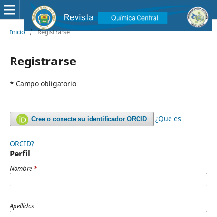
Inicio
/
Registrarse
Registrarse
* Campo obligatorio
¿Qué es
Cree o conecte su identificador ORCID
ORCID?
Perfil
Nombre
*
Apellidos