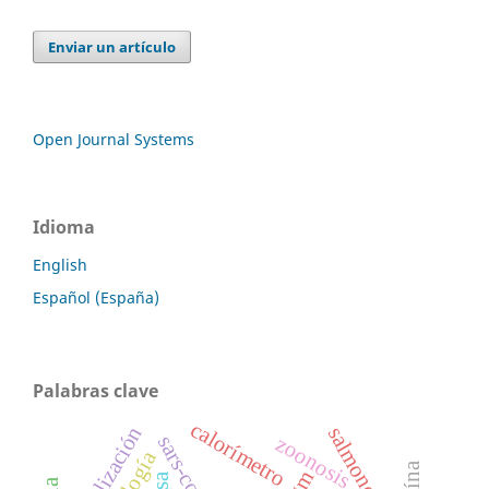
Enviar un artículo
Open Journal Systems
Idioma
English
Español (España)
Palabras clave
calorímetro
nebulización
zoonosis
sars-cov-2
igm