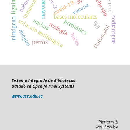
salmonella spp.
inmunología
proteína
mayonesa
lignina
covid-19
vacuna
bases moleculares
anticuerpos
nitrógeno
inulina
solución antifúngica
prebiótico
igg
reología
fluconazol
dengue
heces
perros
Sistema Integrado de Bibliotecas
Basado en Open Journal Systems
www.uce.edu.ec