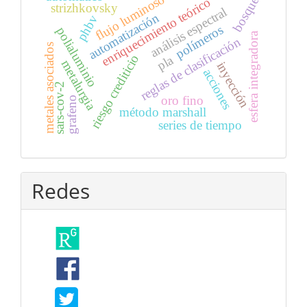
flujo luminoso
bosque
enriquecimiento teórico
strizhkovsky
análisis espectral
automatización
phbv
polímeros
polialuminio
esfera integradora
reglas de clasificación
metales asociados
riesgo crediticio
pla
metalurgia
inyección
acciones
sars-cov-2
oro fino
grafeno
método marshall
series de tiempo
Redes