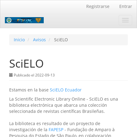
Navegación
Registrarse
Entrar
principal
Contenido
Toggl
principal
navig
Barra
lateral
Inicio
Avisos
SciELO
SciELO
Publicado el 2022-09-13
Estamos en la base
SciELO Ecuador
La Scientific Electronic Library Online - SciELO es una
biblioteca electrónica que abarca una colección
seleccionada de revistas científicas Brasileñas.
La biblioteca es resultado de un proyecto de
investigación de la
FAPESP
- Fundação de Amparo à
Pesquisa do Estado de São Paulo, en colaboración