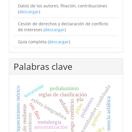
Datos de los autores, filiación, contribuciones
(
descargar
)
Cesión de derechos y declaración de conflicto
de intereses (
descargar
)
Guía completa (
descargar
).
Palabras clave
suroriente
incertidumbre combinada
polialuminio
enriquecimiento teórico
reglas de clasificación
polímeros
esfera integradora
pla
mezcla asfáltica
arduino
riesgo crediticio
phbv
oro fino
módulo resiliente
grafeno
flujo luminoso
metalurgia
automatización