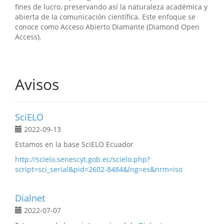
fines de lucro, preservando así la naturaleza académica y
abierta de la comunicación científica. Este enfoque se
conoce como Acceso Abierto Diamante (Diamond Open
Access).
Avisos
SciELO
2022-09-13
Estamos en la base SciELO Ecuador
http://scielo.senescyt.gob.ec/scielo.php?
script=sci_serial&pid=2602-8484&lng=es&nrm=iso
Dialnet
2022-07-07