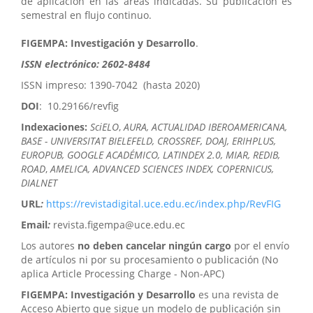
de aplicación en las áreas indicadas. Su publicación es
semestral en flujo continuo.
FIGEMPA: Investigación y Desarrollo
.
ISSN electrónico: 2602-8484
ISSN impreso: 1390-7042 (hasta 2020)
DOI
: 10.29166/revfig
Indexaciones:
SciELO
,
AURA, ACTUALIDAD IBEROAMERICANA,
BASE - UNIVERSITAT BIELEFELD, CROSSREF, DOAJ, ERIHPLUS,
EUROPUB, GOOGLE ACADÉMICO, LATINDEX 2.0, MIAR, REDIB,
ROAD
,
AMELICA, ADVANCED SCIENCES INDEX, COPERNICUS,
DIALNET
URL
:
https://revistadigital.uce.edu.ec/index.php/RevFIG
Email
:
revista.figempa@uce.edu.ec
Los autores
no deben cancelar ningún cargo
por el envío
de artículos ni por su procesamiento o publicación (No
aplica Article Processing Charge - Non-APC)
FIGEMPA: Investigación y Desarrollo
es una revista de
Acceso Abierto que sigue un modelo de publicación sin