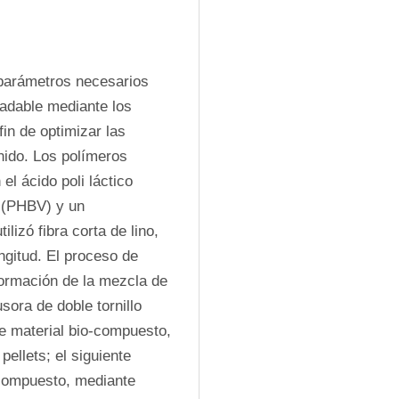
 parámetros necesarios 
adable mediante los 
in de optimizar las 
ido. Los polímeros 
l ácido poli láctico 
)-(PHBV) y un 
izó fibra corta de lino, 
gitud. El proceso de 
formación de la mezcla de 
ora de doble tornillo 
e material bio-compuesto, 
ellets; el siguiente 
 compuesto, mediante 