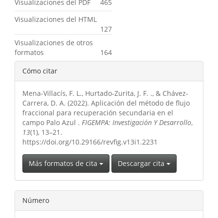
Visualizaciones del PDF
465
Visualizaciones del HTML
127
Visualizaciones de otros
formatos
164
Detalles
Cómo citar
del
Mena-Villacís, F. L., Hurtado-Zurita, J. F. ., & Chávez-
artículo
Carrera, D. A. (2022). Aplicación del método de flujo
fraccional para recuperación secundaria en el
campo Palo Azul .
FIGEMPA: Investigación Y Desarrollo
,
13
(1), 13–21.
https://doi.org/10.29166/revfig.v13i1.2231
Más formatos de cita
Descargar cita
Número