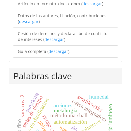
Artículo en formato .doc o .docx (
descargar
).
Datos de los autores, filiación, contribuciones
(
descargar
)
Cesión de derechos y declaración de conflicto
de intereses (
descargar
)
Guía completa (
descargar
).
Palabras clave
suroriente
humedal
strizhkovsky
sars-cov-2
series de tiempo
reglas de clasificación
esfera integradora
acciones
flujo luminoso
metalurgia
método marshall
riesgo crediticio
polímeros
automatización
oro fino
phbv
pla