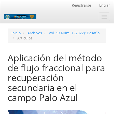
Navegación
Registrarse
Entrar
principal
Contenido
Toggl
principal
navig
Barra
lateral
Inicio
Archivos
Vol. 13 Núm. 1 (2022): Desafío
Artículos
Aplicación del método
de flujo fraccional para
recuperación
secundaria en el
campo Palo Azul