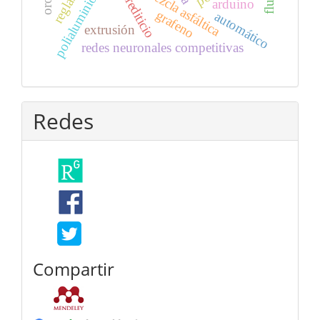
mezcla asfáltica
polialuminio
arduino
grafeno
automático
extrusión
redes neuronales competitivas
Redes
Compartir