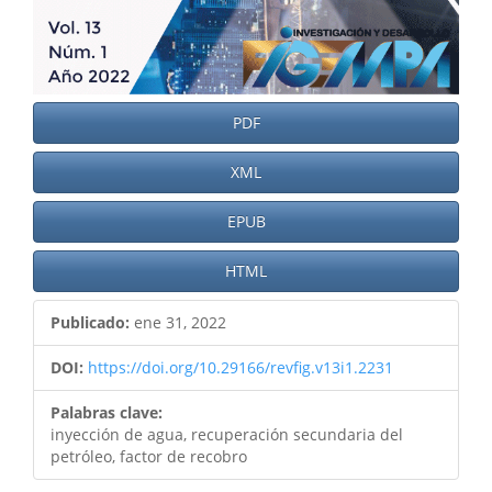
PDF
XML
EPUB
HTML
Publicado:
ene 31, 2022
DOI:
https://doi.org/10.29166/revfig.v13i1.2231
Palabras clave:
inyección de agua, recuperación secundaria del
petróleo, factor de recobro