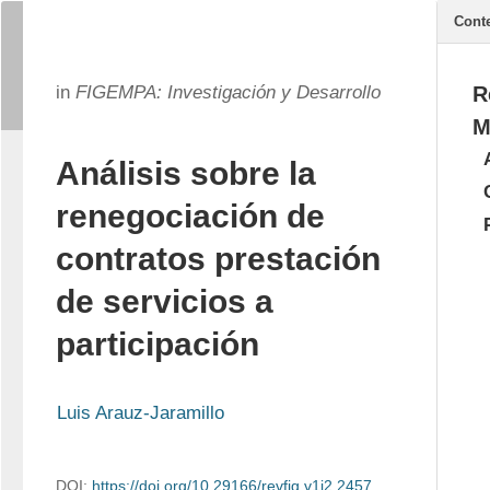
Cont
in
FIGEMPA: Investigación y Desarrollo
R
M
Análisis sobre la
renegociación de
contratos prestación
de servicios a
participación
Luis Arauz-Jaramillo
DOI:
https://doi.org/10.29166/revfig.v1i2.2457