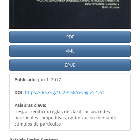
PDF
XML
EPUB
Publicado:
jun 1, 2017
DOI:
https://doi.org/10.29166/revfig.v1i1.61
Palabras clave:
riesgo crediticio, reglas de clasificación, redes
neuronales competitivas, optimización mediante
cúmulos de partículas
Patricia Jimbo Santana