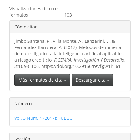
Visualizaciones de otros
formatos
103
Detalles
Cómo citar
del
Jimbo Santana, P., Villa Monte, A., Lanzarini, L., &
artículo
Fernández Bariviera, A. (2017). Métodos de minería
de datos ligados a la inteligencia artificial aplicables
a riesgo crediticio.
FIGEMPA: Investigación Y Desarrollo
,
3
(1), 98–106. https://doi.org/10.29166/revfig.v1i1.61
Más formatos de cita
Descargar cita
Número
Vol. 3 Núm. 1 (2017): FUEGO
Sección