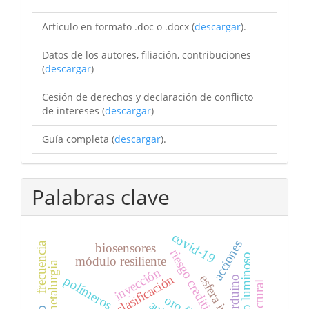
Artículo en formato .doc o .docx (
descargar
).
Datos de los autores, filiación, contribuciones
(
descargar
)
Cesión de derechos y declaración de conflicto
de intereses (
descargar
)
Guía completa (
descargar
).
Palabras clave
covid-19
acciones
frecuencia
biosensores
riesgo crediticio
flujo luminoso
módulo resiliente
metalurgia
inyección
reglas de clasificación
polímeros
arduino