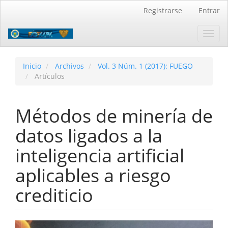
Navegación
Registrarse
Entrar
principal
Contenido
Toggl
principal
navig
Barra
lateral
Inicio
Archivos
Vol. 3 Núm. 1 (2017): FUEGO
Artículos
Métodos de minería de
datos ligados a la
inteligencia artificial
aplicables a riesgo
crediticio