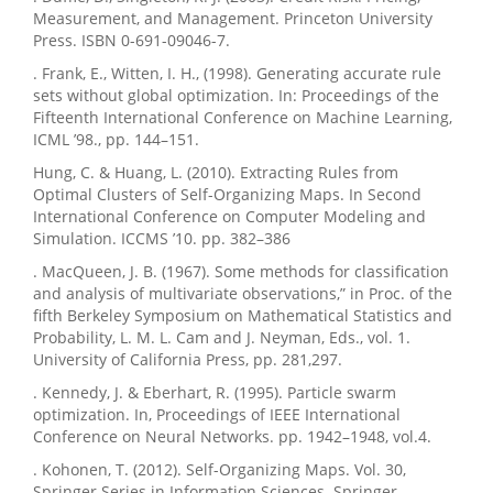
Measurement, and Management. Princeton University
Press. ISBN 0-691-09046-7.
. Frank, E., Witten, I. H., (1998). Generating accurate rule
sets without global optimization. In: Proceedings of the
Fifteenth International Conference on Machine Learning,
ICML ’98., pp. 144–151.
Hung, C. & Huang, L. (2010). Extracting Rules from
Optimal Clusters of Self-Organizing Maps. In Second
International Conference on Computer Modeling and
Simulation. ICCMS ’10. pp. 382–386
. MacQueen, J. B. (1967). Some methods for classification
and analysis of multivariate observations,” in Proc. of the
fifth Berkeley Symposium on Mathematical Statistics and
Probability, L. M. L. Cam and J. Neyman, Eds., vol. 1.
University of California Press, pp. 281,297.
. Kennedy, J. & Eberhart, R. (1995). Particle swarm
optimization. In, Proceedings of IEEE International
Conference on Neural Networks. pp. 1942–1948, vol.4.
. Kohonen, T. (2012). Self-Organizing Maps. Vol. 30,
Springer Series in Information Sciences. Springer,