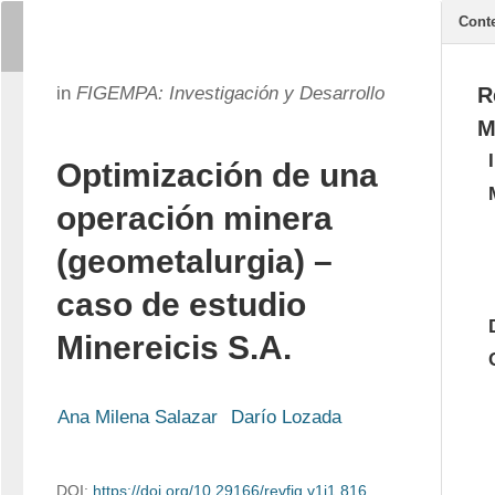
Cont
in
FIGEMPA: Investigación y Desarrollo
R
M
Optimización de una
operación minera
(geometalurgia) –
caso de estudio
Minereicis S.A.
Ana Milena Salazar
Darío Lozada
DOI:
https://doi.org/10.29166/revfig.v1i1.816