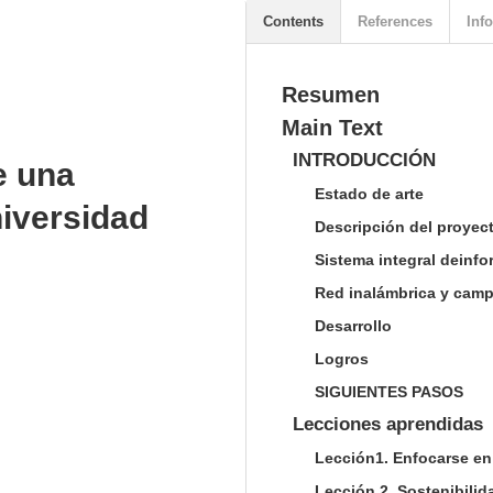
Contents
References
Info
Resumen
Main Text
INTRODUCCIÓN
e una
Estado de arte
niversidad
Descripción del proyec
Sistema integral deinf
Red inalámbrica y cam
Desarrollo
Logros
SIGUIENTES PASOS
Lecciones aprendidas
Lección1. Enfocarse en
Lección 2. Sostenibili