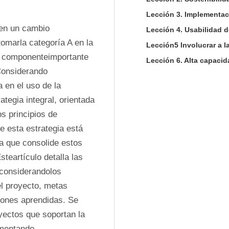
Lección 3. Implementac
en un cambio 
Lección 4. Usabilidad d
tomarla categoría A en la 
Lección5 Involucrar a 
 componenteimportante 
Lección 6. Alta capacid
Considerando 
en el uso de la 
egia integral, orientada 
s principios de 
e esta estrategia está 
a que consolide estos 
teartículo detalla las 
considerandolos 
l proyecto, metas 
iones aprendidas. Se 
ectos que soportan la 
ementando.