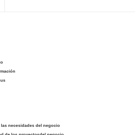
to
ormación
pus
 las necesidades del negocio
dad de los proyectosdel negocio