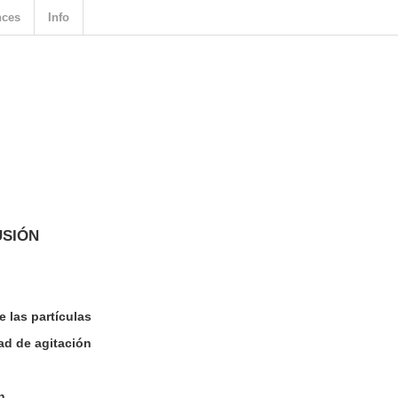
nces
Info
USIÓN
e las partículas
dad de agitación
n