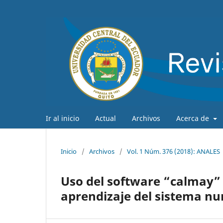
Ir al inicio
Actual
Archivos
Acerca de
Inicio
/
Archivos
/
Vol. 1 Núm. 376 (2018): ANALES
Uso del software “calmay”
aprendizaje del sistema n