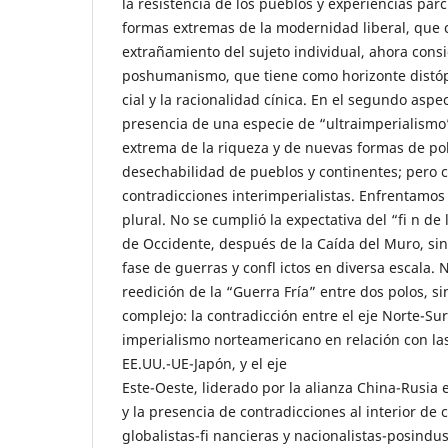
la resistencia de los pueblos y experiencias parc
formas extremas de la modernidad liberal, que 
extrañamiento del sujeto individual, ahora con
poshumanismo, que tiene como horizonte distópic
cial y la racionalidad cínica. En el segundo aspec
presencia de una especie de “ultraimperialismo”
extrema de la riqueza y de nuevas formas de po
desechabilidad de pueblos y continentes; pero c
contradicciones interimperialistas. Enfrentamos 
plural. No se cumplió la expectativa del “fi n de l
de Occidente, después de la Caída del Muro, s
fase de guerras y confl ictos en diversa escala. 
reedición de la “Guerra Fría” entre dos polos, s
complejo: la contradicción entre el eje Norte-Sur
imperialismo norteamericano en relación con las
EE.UU.-UE-Japón, y el eje
Este-Oeste, liderado por la alianza China-Rusia 
y la presencia de contradicciones al interior de
globalistas-fi nancieras y nacionalistas-posindust