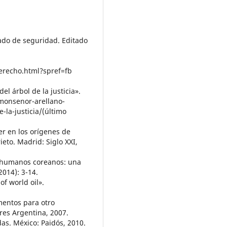
ado de seguridad. Editado
erecho.html?spref=fb
el árbol de la justicia».
/monsenor-arellano-
-la-justicia/(último
der en los orígenes de
eto. Madrid: Siglo XXI,
os humanos coreanos: una
2014): 3-14.
of world oil».
mentos para otro
res Argentina, 2007.
das. México: Paidós, 2010.