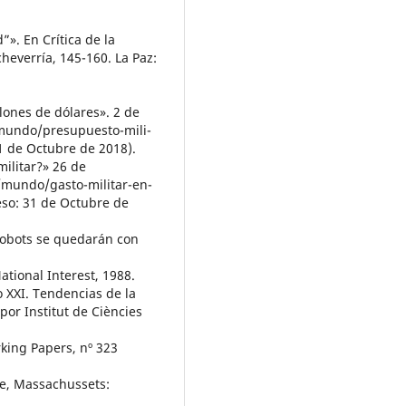
”». En Crítica de la
cheverría, 145-160. La Paz:
lones de dólares». 2 de
/mundo/presupuesto-mili-
31 de Octubre de 2018).
ilitar?» 26 de
/mundo/gasto-militar-en-
so: 31 de Octubre de
 robots se quedarán con
National Interest, 1988.
o XXI. Tendencias de la
or Institut de Ciències
king Papers, nº 323
ge, Massachussets: