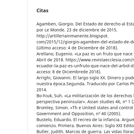
Citas
Agamben, Giorgio. Del Estado de derecho al Est
por Le Monde. 23 de diciembre de 2015.
http://artilleriainmanente.blogspot.
com/2015/12/giorgio-agamben-del-estado-de-d
(último acceso: 4 de Diciembre de 2018).
Arellano, Eugenio. «La paz es un fruto que nace d
Abril de 2018. https://www.revistaecclesia.com
ecuador-la-paz-es-unfruto-que-nace-del-arbol-de
acceso: 8 de Diciembrede 2018).
Arrighi, Giovanni. El largo siglo XX. Dinero y po
nuestra época.Segunda. Traducido por Carlos Pri
2014.
Bo-hiuk, Suh. «La militarización de los derech
perspectiva peninsular». Asian studies 46, nº 1 (
Bromley, Simon. «Th e United states and control 
Government and Opposition, nº 40 (2005).
Bustelo, Eduardo. El recreo de la infancia. Argu
comienzo. Primera. Buenos Aires: Siglo XXI Edito
Butler, Judith. Marcos de guerra. Las vidas llora