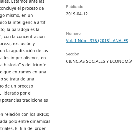
iales. Estamos ante las
Publicado
concluye el proceso de
2019-04-12
sigo mismo, en un
o la inteligencia artifi
to, la paradoja es la
Número
, con la concentración
Vol. 1 Núm. 376 (2018): ANALES
breza, exclusión y
on la agudización de las
Sección
a los imperialismos, en
CIENCIAS SOCIALES Y ECONOMÍ
a historia” y del triunfo
ino que entramos en una
No se trata de una
ino de un proceso
, liderado por el
 potencias tradicionales
en relación con los BRICs;
 cada polo entre dinámicas
riales. El fi n del orden