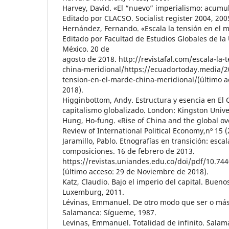
Harvey, David. «El “nuevo” imperialismo: acumu
Editado por CLACSO. Socialist register 2004, 200
Hernández, Fernando. «Escala la tensión en el 
Editado por Facultad de Estudios Globales de l
México. 20 de
agosto de 2018. http://revistafal.com/escala-la-
china-meridional/https://ecuadortoday.media/2
tension-en-el-marde-china-meridional/(último a
2018).
Higginbottom, Andy. Estructura y esencia en El Cap
capitalismo globalizado. London: Kingston Univer
Hung, Ho-fung. «Rise of China and the global ov
Review of International Political Economy,nº 15 (
Jaramillo, Pablo. Etnografías en transición: escal
composiciones. 16 de febrero de 2013.
https://revistas.uniandes.edu.co/doi/pdf/10.74
(último acceso: 29 de Noviembre de 2018).
Katz, Claudio. Bajo el imperio del capital. Bueno
Luxemburg, 2011.
Lévinas, Emmanuel. De otro modo que ser o más 
Salamanca: Sígueme, 1987.
Levinas, Emmanuel. Totalidad de infinito. Sala