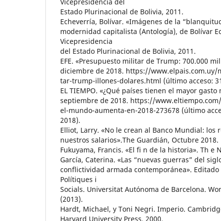
Vicepresidencia del
Estado Plurinacional de Bolivia, 2011.
Echeverría, Bolívar. «Imágenes de la “blanquitud
modernidad capitalista (Antología), de Bolívar E
Vicepresidencia
del Estado Plurinacional de Bolivia, 2011.
EFE. «Presupuesto militar de Trump: 700.000 mil
diciembre de 2018. https://www.elpais.com.uy
tar-trump-illones-dolares.html (último acceso: 
EL TIEMPO. «¿Qué países tienen el mayor gasto m
septiembre de 2018. https://www.eltiempo.com
el-mundo-aumenta-en-2018-273678 (último acce
2018).
Elliot, Larry. «No le crean al Banco Mundial: los
nuestros salarios».The Guardián, Octubre 2018.
Fukuyama, Francis. «El fi n de la historia». Th e 
García, Caterina. «Las “nuevas guerras” del sigl
conflictividad armada contemporánea». Editado p
Polítiques i
Socials. Universitat Autónoma de Barcelona. Wor
(2013).
Hardt, Michael, y Toni Negri. Imperio. Cambrid
Harvard University Press, 2000.