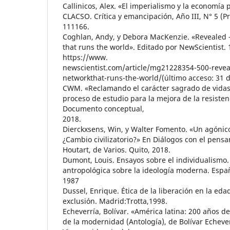
Callinicos, Alex. «El imperialismo y la economía p
CLACSO. Crítica y emancipación, Año III, N° 5 (P
111166.
Coghlan, Andy, y Debora MacKenzie. «Revealed –
that runs the world». Editado por NewScientist.
https://www.
newscientist.com/article/mg21228354-500-reveal
networkthat-runs-the-world/(último acceso: 31 
CWM. «Reclamando el carácter sagrado de vidas,
proceso de estudio para la mejora de la resistenc
Documento conceptual,
2018.
Dierckxsens, Win, y Walter Fomento. «Un agónico 
¿Cambio civilizatorio?» En Diálogos con el pens
Houtart, de Varios. Quito, 2018.
Dumont, Louis. Ensayos sobre el individualismo
antropológica sobre la ideología moderna. Españ
1987
Dussel, Enrique. Ética de la liberación en la edad
exclusión. Madrid:Trotta,1998.
Echeverría, Bolívar. «América latina: 200 años de 
de la modernidad (Antología), de Bolívar Echever