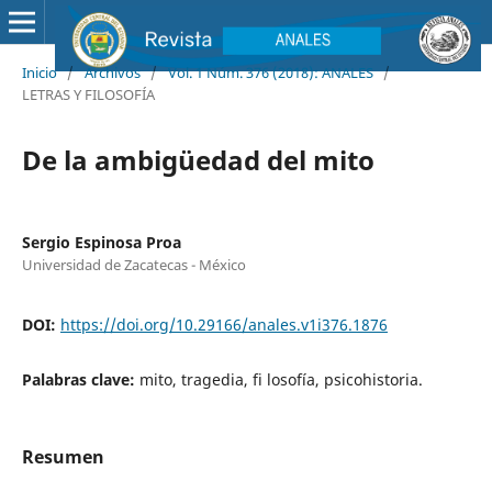
Inicio
/
Archivos
/
Vol. 1 Núm. 376 (2018): ANALES
/
LETRAS Y FILOSOFÍA
De la ambigüedad del mito
Sergio Espinosa Proa
Universidad de Zacatecas - México
DOI:
https://doi.org/10.29166/anales.v1i376.1876
Palabras clave:
mito, tragedia, fi losofía, psicohistoria.
Resumen