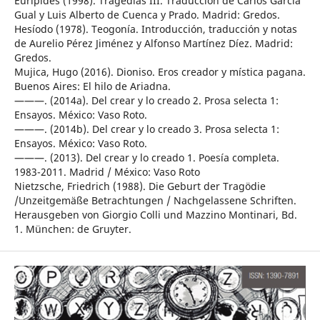
Eurípides (1998). Tragedias III. Traducción de Carlos García
Gual y Luis Alberto de Cuenca y Prado. Madrid: Gredos.
Hesíodo (1978). Teogonía. Introducción, traducción y notas
de Aurelio Pérez Jiménez y Alfonso Martínez Díez. Madrid:
Gredos.
Mujica, Hugo (2016). Dioniso. Eros creador y mística pagana.
Buenos Aires: El hilo de Ariadna.
———. (2014a). Del crear y lo creado 2. Prosa selecta 1:
Ensayos. México: Vaso Roto.
———. (2014b). Del crear y lo creado 3. Prosa selecta 1:
Ensayos. México: Vaso Roto.
———. (2013). Del crear y lo creado 1. Poesía completa.
1983-2011. Madrid / México: Vaso Roto
Nietzsche, Friedrich (1988). Die Geburt der Tragödie
/Unzeitgemäße Betrachtungen / Nachgelassene Schriften.
Herausgeben von Giorgio Colli und Mazzino Montinari, Bd.
1. München: de Gruyter.