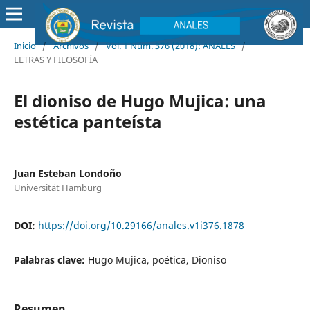
Inicio
/
Archivos
/
Vol. 1 Núm. 376 (2018): ANALES
/
LETRAS Y FILOSOFÍA
El dioniso de Hugo Mujica: una
estética panteísta
Juan Esteban Londoño
Universität Hamburg
DOI:
https://doi.org/10.29166/anales.v1i376.1878
Palabras clave:
Hugo Mujica, poética, Dioniso
Resumen