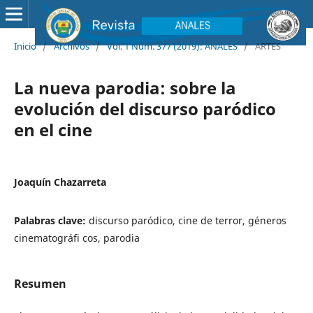
Inicio
/
Archivos
/
Vol. 1 Núm. 377 (2019): ANALES
/
ARTES
La nueva parodia: sobre la
evolución del discurso paródico
en el cine
Joaquín Chazarreta
Palabras clave:
discurso paródico, cine de terror, géneros
cinematográfi cos, parodia
Resumen