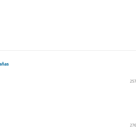
tañas
257
276