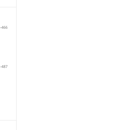
-466
-487