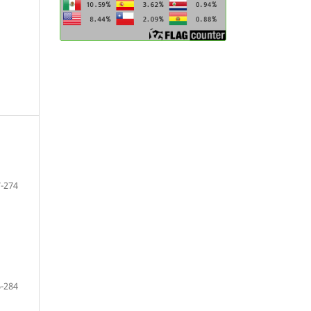
-274
-284