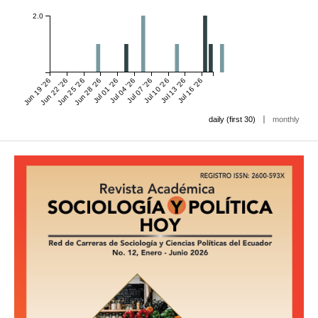
2.0
Jun 19 '26
Jun 22 '26
Jun 25 '26
Jun 28 '26
Jul 01 '26
Jul 04 '26
Jul 07 '26
Jul 10 '26
Jul 13 '26
Jul 16 '26
|
daily (first 30)
monthly