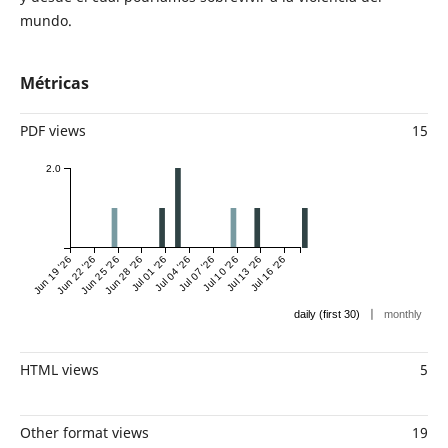
mundo.
Métricas
PDF views
15
2.0
Jun 19 '26
Jun 22 '26
Jun 25 '26
Jun 28 '26
Jul 01 '26
Jul 04 '26
Jul 07 '26
Jul 10 '26
Jul 13 '26
Jul 16 '26
|
daily (first 30)
monthly
HTML views
5
Other format views
19