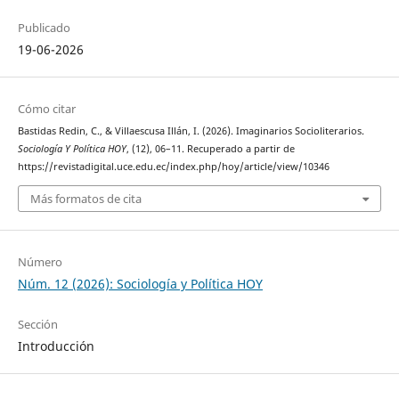
Publicado
19-06-2026
Cómo citar
Bastidas Redin, C., & Villaescusa Illán, I. (2026). Imaginarios Socioliterarios.
Sociología Y Política HOY
, (12), 06–11. Recuperado a partir de
https://revistadigital.uce.edu.ec/index.php/hoy/article/view/10346
Más formatos de cita
Número
Núm. 12 (2026): Sociología y Política HOY
Sección
Introducción