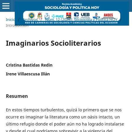
Inicio
/
Archivos
/
Núm. 12 (2026): Sociología y Política HOY
/
Introducción
Imaginarios Socioliterarios
Cristina Bastidas Redin
Irene Villaescusa Illán
Resumen
En estos tiempos turbulentos, quizá lo primero que se nos
ocurre es imaginar la literatura como un oásis intacto, un
último refugio donde el poder aún no ha logrado instalarse
y desde el cual podríamos sobrevivir a la violencia del