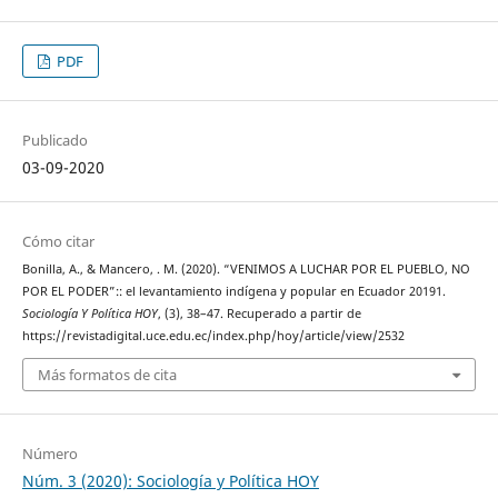
PDF
Publicado
03-09-2020
Cómo citar
Bonilla, A., & Mancero, . M. (2020). “VENIMOS A LUCHAR POR EL PUEBLO, NO
POR EL PODER”:: el levantamiento indígena y popular en Ecuador 20191.
Sociología Y Política HOY
, (3), 38–47. Recuperado a partir de
https://revistadigital.uce.edu.ec/index.php/hoy/article/view/2532
Más formatos de cita
Número
Núm. 3 (2020): Sociología y Política HOY