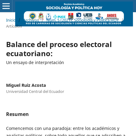
Inicio
/
Archivos
/
Núm. 5 (2021): Sociología y Política HOY
/
Artículos
Balance del proceso electoral
ecuatoriano:
Un ensayo de interpretación
Miguel Ruiz Acosta
Universidad Central del Ecuador
Resumen
Comencemos con una paradoja: entre los académicos y
analistas políticos, sobre todo aquellos que se adscriben a