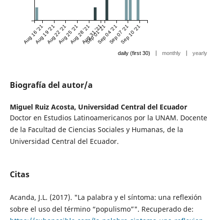
Aug 16 '21
Aug 19 '21
Aug 22 '21
Aug 25 '21
Aug 28 '21
Aug 31 '21
Sep 01 '21
Sep 04 '21
Sep 07 '21
Sep 10 '21
|
|
daily (first 30)
monthly
yearly
Biografía del autor/a
Miguel Ruiz Acosta,
Universidad Central del Ecuador
Doctor en Estudios Latinoamericanos por la UNAM. Docente
de la Facultad de Ciencias Sociales y Humanas, de la
Universidad Central del Ecuador.
Citas
Acanda, J.L. (2017). "La palabra y el síntoma: una reflexión
sobre el uso del término “populismo”". Recuperado de: