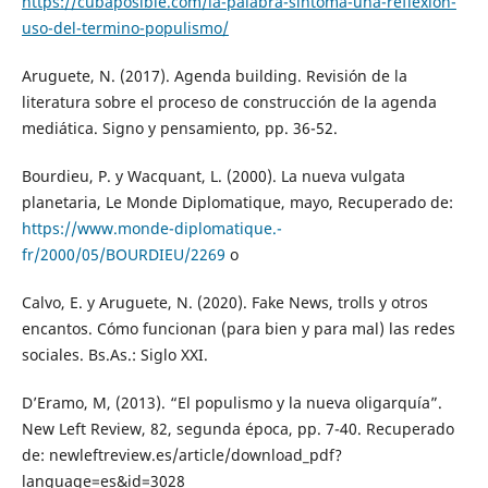
https://cubaposible.com/la-palabra-sintoma-una-reflexion-
uso-del-termino-populismo/
Aruguete, N. (2017). Agenda building. Revisión de la
literatura sobre el proceso de construcción de la agenda
mediática. Signo y pensamiento, pp. 36-52.
Bourdieu, P. y Wacquant, L. (2000). La nueva vulgata
planetaria, Le Monde Diplomatique, mayo, Recuperado de:
https://www.monde-diplomatique.-
fr/2000/05/BOURDIEU/2269
o
Calvo, E. y Aruguete, N. (2020). Fake News, trolls y otros
encantos. Cómo funcionan (para bien y para mal) las redes
sociales. Bs.As.: Siglo XXI.
D’Eramo, M, (2013). “El populismo y la nueva oligarquía”.
New Left Review, 82, segunda época, pp. 7-40. Recuperado
de: newleftreview.es/article/download_pdf?
language=es&id=3028