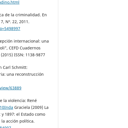
adino.html
ca de la criminalidad. En
7, Nº. 22, 2011.
igo=5498997
cepción internacional: una
ajoli”, CEFD Cuadernos
 (2015) ISSN: 1138-9877
n Carl Schmitt:
ria: una reconstrucción
/view/63889
 la violencia: René
010Inda
Graciela (2009) La
2 y 1897: el Estado como
la acción política.
684007