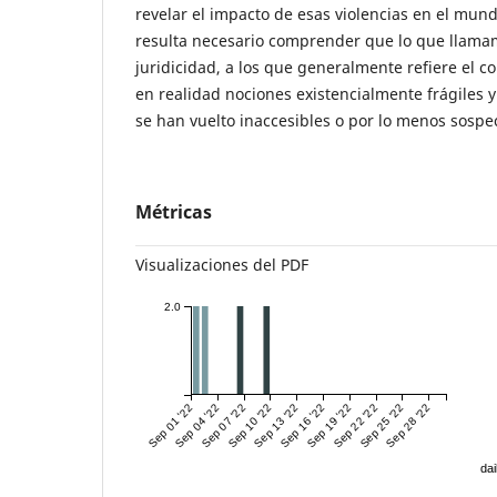
revelar el impacto de esas violencias en el mun
resulta necesario comprender que lo que llamam
juridicidad, a los que generalmente refiere el c
en realidad nociones existencialmente frágiles 
se han vuelto inaccesibles o por lo menos sospe
Métricas
Visualizaciones del PDF
2.0
Sep 01 '22
Sep 04 '22
Sep 07 '22
Sep 10 '22
Sep 13 '22
Sep 16 '22
Sep 19 '22
Sep 22 '22
Sep 25 '22
Sep 28 '22
dai