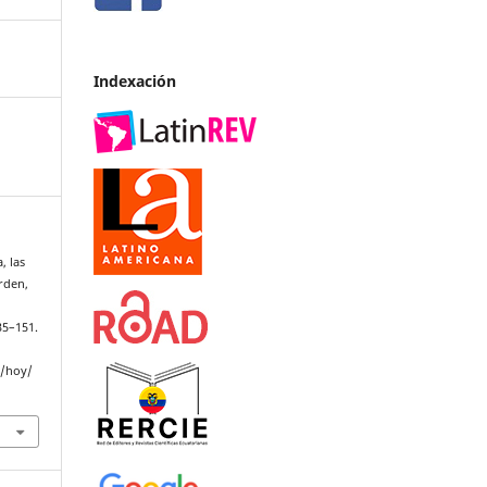
Indexación
, las
rden,
135–151.
p/hoy/