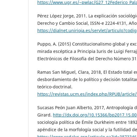
https://www.ugr.es/~pwlac/G27_12Federico_Pal
Pérez López Jorge, 2011. La explicación sociológi
Derecho y Cambio Social, ISSN-e 2224-4131, Año 
https://dialnet.unirioja.es/servlet/articulo?cod
Puppo, A. (2015) Constitucionalismo global y ex
mirada escéptica a Principia Iuris de Luigi Ferr
Electrónicos de Filosofía del Derecho Número 31
Ramas San Miguel, Clara, 2018, El Estado total e
desbordamiento de lo político y decisión totalita
teórico-doctrinal.
https://revistas.ucm.es/index.php/RPUB/article
Sucasas Peón Juan Alberto, 2017, Antropología de
Girard.
http://dx.doi.org/10.15366/bp2017.15.0
sociología política de Émile Durkheim entre 189
apéndice de la morfología social y la futilidad de 
https://www.redalyc.org/articulo.oa?id=387334