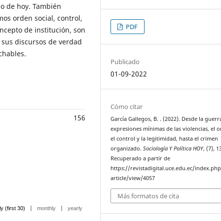
do de hoy. También
os orden social, control,
PDF
oncepto de institución, son
y sus discursos de verdad
chables.
Publicado
01-09-2022
Cómo citar
156
García Gallegos, B. . (2022). Desde la guerra
expresiones mínimas de las violencias, el o
el control y la legitimidad, hasta el crimen
organizado.
Sociología Y Política HOY
, (7), 
Recuperado a partir de
https://revistadigital.uce.edu.ec/index.ph
article/view/4057
Más formatos de cita
|
|
ly (first 30)
monthly
yearly