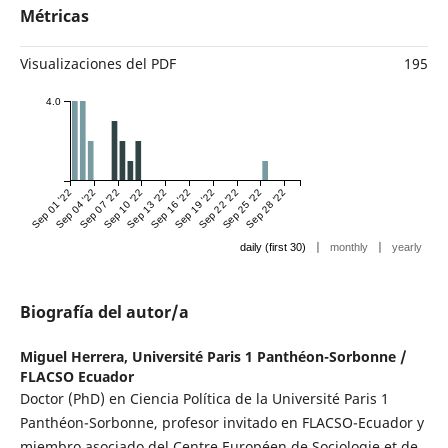
Métricas
Visualizaciones del PDF
195
4.0
Sep 01 '22
Sep 04 '22
Sep 07 '22
Sep 10 '22
Sep 13 '22
Sep 16 '22
Sep 19 '22
Sep 22 '22
Sep 25 '22
Sep 28 '22
|
|
daily (first 30)
monthly
yearly
Biografía del autor/a
Miguel Herrera,
Université Paris 1 Panthéon-Sorbonne /
FLACSO Ecuador
Doctor (PhD) en Ciencia Política de la Université Paris 1
Panthéon-Sorbonne, profesor invitado en FLACSO-Ecuador y
miembro asociado del Centre Européen de Sociologie et de