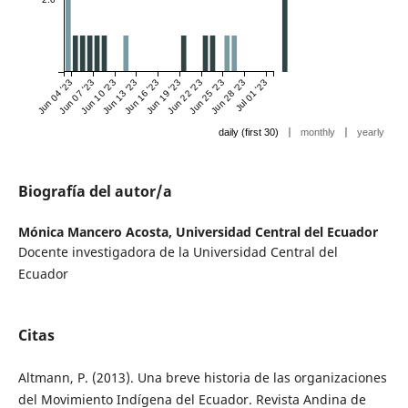
Jun 04 '23
Jun 07 '23
Jun 10 '23
Jun 13 '23
Jun 16 '23
Jun 19 '23
Jun 22 '23
Jun 25 '23
Jun 28 '23
Jul 01 '23
|
|
daily (first 30)
monthly
yearly
Biografía del autor/a
Mónica Mancero Acosta,
Universidad Central del Ecuador
Docente investigadora de la Universidad Central del
Ecuador
Citas
Altmann, P. (2013). Una breve historia de las organizaciones
del Movimiento Indígena del Ecuador. Revista Andina de