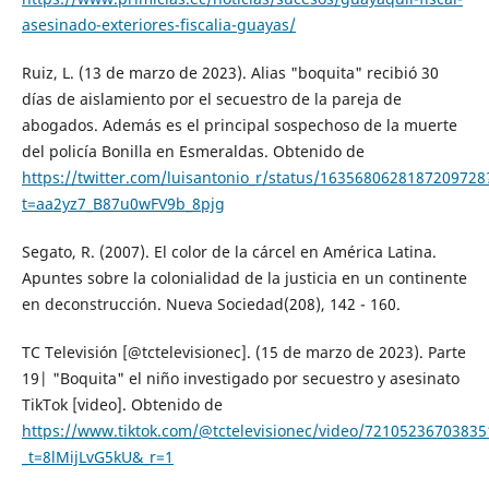
asesinado-exteriores-fiscalia-guayas/
Ruiz, L. (13 de marzo de 2023). Alias "boquita" recibió 30
días de aislamiento por el secuestro de la pareja de
abogados. Además es el principal sospechoso de la muerte
del policía Bonilla en Esmeraldas. Obtenido de
https://twitter.com/luisantonio_r/status/1635680628187209728
t=aa2yz7_B87u0wFV9b_8pjg
Segato, R. (2007). El color de la cárcel en América Latina.
Apuntes sobre la colonialidad de la justicia en un continente
en deconstrucción. Nueva Sociedad(208), 142 - 160.
TC Televisión [@tctelevisionec]. (15 de marzo de 2023). Parte
19| "Boquita" el niño investigado por secuestro y asesinato
TikTok [video]. Obtenido de
https://www.tiktok.com/@tctelevisionec/video/7210523670383
_t=8lMijLvG5kU&_r=1