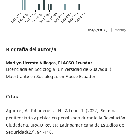
Jul 01 '24
Jul 04 '24
Jul 07 '24
Jul 10 '24
Jul 13 '24
Jul 16 '24
Jul 19 '24
Jul 22 '24
Jul 25 '24
Jul 28 '24
|
daily (first 30)
monthly
Biografía del autor/a
Marilyn Urresto Villegas,
FLACSO Ecuador
Licenciada en Sociología (Universidad de Guayaquil),
Maestrante en Sociología, en Flacso Ecuador.
Citas
Aguirre , A., Ribadeneira, N., & León, T. (2022). Sistema
penitenciario y población penalizada durante la Revolución
Ciudadana. URVIO Revista Latinoamericana de Estudios de
Seguridad(27), 94 -110.