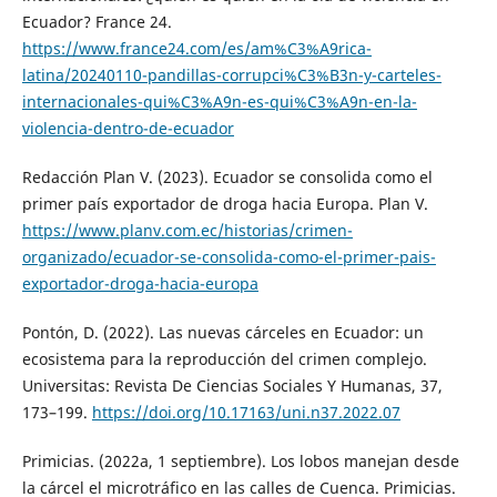
Ecuador? France 24.
https://www.france24.com/es/am%C3%A9rica-
latina/20240110-pandillas-corrupci%C3%B3n-y-carteles-
internacionales-qui%C3%A9n-es-qui%C3%A9n-en-la-
violencia-dentro-de-ecuador
Redacción Plan V. (2023). Ecuador se consolida como el
primer país exportador de droga hacia Europa. Plan V.
https://www.planv.com.ec/historias/crimen-
organizado/ecuador-se-consolida-como-el-primer-pais-
exportador-droga-hacia-europa
Pontón, D. (2022). Las nuevas cárceles en Ecuador: un
ecosistema para la reproducción del crimen complejo.
Universitas: Revista De Ciencias Sociales Y Humanas, 37,
173–199.
https://doi.org/10.17163/uni.n37.2022.07
Primicias. (2022a, 1 septiembre). Los lobos manejan desde
la cárcel el microtráfico en las calles de Cuenca. Primicias.