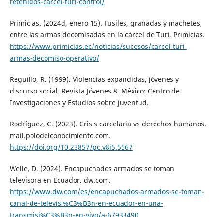
retenidos-carcel-turi-control/
Primicias. (2024d, enero 15). Fusiles, granadas y machetes,
entre las armas decomisadas en la cárcel de Turi. Primicias.
https://www.primicias.ec/noticias/sucesos/carcel-turi-
armas-decomiso-operativo/
Reguillo, R. (1999). Violencias expandidas, jóvenes y
discurso social. Revista Jóvenes 8. México: Centro de
Investigaciones y Estudios sobre juventud.
Rodríguez, C. (2023). Crisis carcelaria vs derechos humanos.
mail.polodelconocimiento.com.
https://doi.org/10.23857/pc.v8i5.5567
Welle, D. (2024). Encapuchados armados se toman
televisora en Ecuador. dw.com.
https://www.dw.com/es/encapuchados-armados-se-toman-
canal-de-televisi%C3%B3n-en-ecuador-en-una-
transmisi%C3%B3n-en-vivo/a-67933490