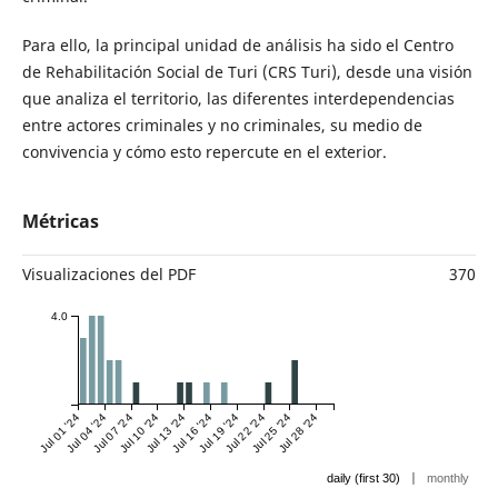
Para ello, la principal unidad de análisis ha sido el Centro
de Rehabilitación Social de Turi (CRS Turi), desde una visión
que analiza el territorio, las diferentes interdependencias
entre actores criminales y no criminales, su medio de
convivencia y cómo esto repercute en el exterior.
Métricas
Visualizaciones del PDF
370
4.0
Jul 01 '24
Jul 04 '24
Jul 07 '24
Jul 10 '24
Jul 13 '24
Jul 16 '24
Jul 19 '24
Jul 22 '24
Jul 25 '24
Jul 28 '24
|
daily (first 30)
monthly