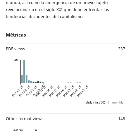
mundo, así como la emergencia de un nuevo sujeto
revolucionario en el siglo XXI que debe enfrentar las
tendencias decadentes del capitalismo.
Métricas
PDF views
237
45
Feb 19 '25
Feb 22 '25
Feb 25 '25
Feb 28 '25
Mar 01 '25
Mar 04 '25
Mar 07 '25
Mar 10 '25
Mar 13 '25
Mar 16 '25
Mar 19 '25
|
daily (first 30)
monthly
Other format views
148
2.0