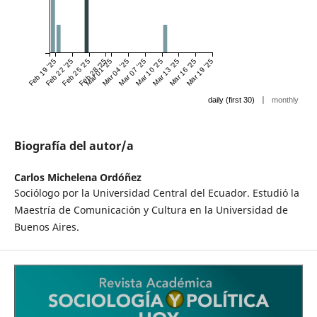
Feb 19 '25
Feb 22 '25
Feb 25 '25
Feb 28 '25
Mar 01 '25
Mar 04 '25
Mar 07 '25
Mar 10 '25
Mar 13 '25
Mar 16 '25
Mar 19 '25
|
daily (first 30)
monthly
Biografía del autor/a
Carlos Michelena Ordóñez
Sociólogo por la Universidad Central del Ecuador. Estudió la
Maestría de Comunicación y Cultura en la Universidad de
Buenos Aires.