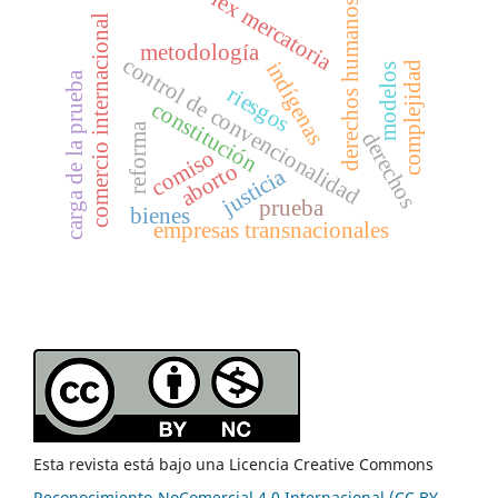
lex mercatoria
derechos humanos
comercio internacional
metodología
control de convencionalidad
indígenas
complejidad
modelos
carga de la prueba
riesgos
constitución
reforma
derechos
comiso
aborto
justicia
prueba
bienes
empresas transnacionales
Esta revista está bajo una Licencia Creative Commons
Reconocimiento-NoComercial 4.0 Internacional (CC BY-