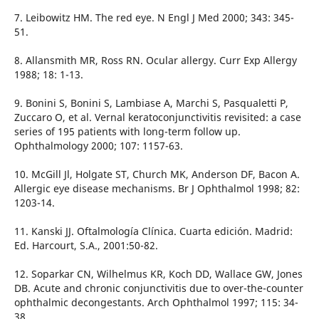
7. Leibowitz HM. The red eye. N Engl J Med 2000; 343: 345-
51.
8. Allansmith MR, Ross RN. Ocular allergy. Curr Exp Allergy
1988; 18: 1-13.
9. Bonini S, Bonini S, Lambiase A, Marchi S, Pasqualetti P,
Zuccaro O, et al. Vernal keratoconjunctivitis revisited: a case
series of 195 patients with long-term follow up.
Ophthalmology 2000; 107: 1157-63.
10. McGill Jl, Holgate ST, Church MK, Anderson DF, Bacon A.
Allergic eye disease mechanisms. Br J Ophthalmol 1998; 82:
1203-14.
11. Kanski JJ. Oftalmología Clínica. Cuarta edición. Madrid:
Ed. Harcourt, S.A., 2001:50-82.
12. Soparkar CN, Wilhelmus KR, Koch DD, Wallace GW, Jones
DB. Acute and chronic conjunctivitis due to over-the-counter
ophthalmic decongestants. Arch Ophthalmol 1997; 115: 34-
38.