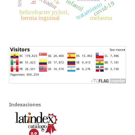
ecuador
infantil
covid-19
tratamiento
helicobacter pylori,
hernia inguinal
melasma
Indexaciones