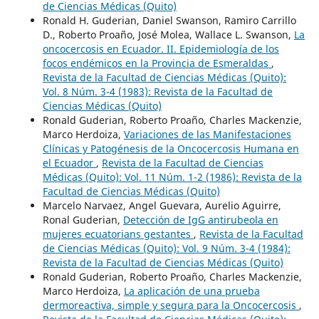
de Ciencias Médicas (Quito)
Ronald H. Guderian, Daniel Swanson, Ramiro Carrillo
D., Roberto Proaño, José Molea, Wallace L. Swanson,
La
oncocercosis en Ecuador. II. Epidemiología de los
focos endémicos en la Provincia de Esmeraldas
,
Revista de la Facultad de Ciencias Médicas (Quito):
Vol. 8 Núm. 3-4 (1983): Revista de la Facultad de
Ciencias Médicas (Quito)
Ronald Guderian, Roberto Proaño, Charles Mackenzie,
Marco Herdoiza,
Variaciones de las Manifestaciones
Clínicas y Patogénesis de la Oncocercosis Humana en
el Ecuador
,
Revista de la Facultad de Ciencias
Médicas (Quito): Vol. 11 Núm. 1-2 (1986): Revista de la
Facultad de Ciencias Médicas (Quito)
Marcelo Narvaez, Angel Guevara, Aurelio Aguirre,
Ronal Guderian,
Detección de IgG antirubeola en
mujeres ecuatorians gestantes
,
Revista de la Facultad
de Ciencias Médicas (Quito): Vol. 9 Núm. 3-4 (1984):
Revista de la Facultad de Ciencias Médicas (Quito)
Ronald Guderian, Roberto Proaño, Charles Mackenzie,
Marco Herdoiza,
La aplicación de una prueba
dermoreactiva, simple y segura para la Oncocercosis
,