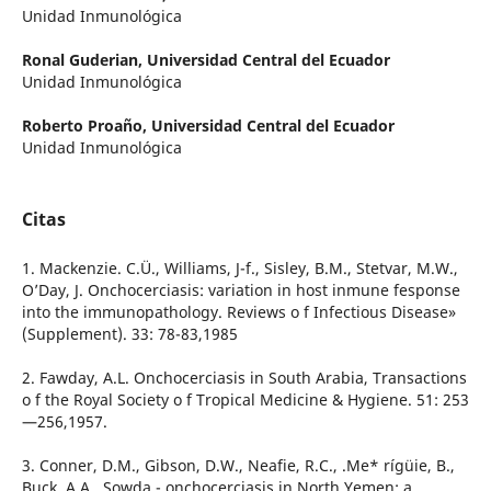
Unidad Inmunológica
Ronal Guderian,
Universidad Central del Ecuador
Unidad Inmunológica
Roberto Proaño,
Universidad Central del Ecuador
Unidad Inmunológica
Citas
1. Mackenzie. C.Ü., Williams, J-f., Sisley, B.M., Stetvar, M.W.,
O’Day, J. Onchocerciasis: variation in host inmune fesponse
into the immunopathology. Reviews o f Infectious Disease»
(Supplement). 33: 78-83,1985
2. Fawday, A.L. Onchocerciasis in South Arabia, Transactions
o f the Royal Society o f Tropical Medicine & Hygiene. 51: 253
—256,1957.
3. Conner, D.M., Gibson, D.W., Neafie, R.C., .Me* rígüie, B.,
Buck, A A . Sowda - onchocerciasis in North Yemen: a