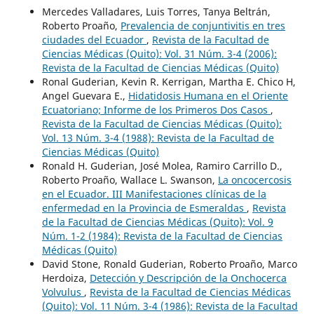
Mercedes Valladares, Luis Torres, Tanya Beltrán,
Roberto Proaño,
Prevalencia de conjuntivitis en tres
ciudades del Ecuador
,
Revista de la Facultad de
Ciencias Médicas (Quito): Vol. 31 Núm. 3-4 (2006):
Revista de la Facultad de Ciencias Médicas (Quito)
Ronal Guderian, Kevin R. Kerrigan, Martha E. Chico H,
Angel Guevara E.,
Hidatidosis Humana en el Oriente
Ecuatoriano; Informe de los Primeros Dos Casos
,
Revista de la Facultad de Ciencias Médicas (Quito):
Vol. 13 Núm. 3-4 (1988): Revista de la Facultad de
Ciencias Médicas (Quito)
Ronald H. Guderian, José Molea, Ramiro Carrillo D.,
Roberto Proaño, Wallace L. Swanson,
La oncocercosis
en el Ecuador. III Manifestaciones clínicas de la
enfermedad en la Provincia de Esmeraldas
,
Revista
de la Facultad de Ciencias Médicas (Quito): Vol. 9
Núm. 1-2 (1984): Revista de la Facultad de Ciencias
Médicas (Quito)
David Stone, Ronald Guderian, Roberto Proaño, Marco
Herdoiza,
Detección y Descripción de la Onchocerca
Volvulus
,
Revista de la Facultad de Ciencias Médicas
(Quito): Vol. 11 Núm. 3-4 (1986): Revista de la Facultad