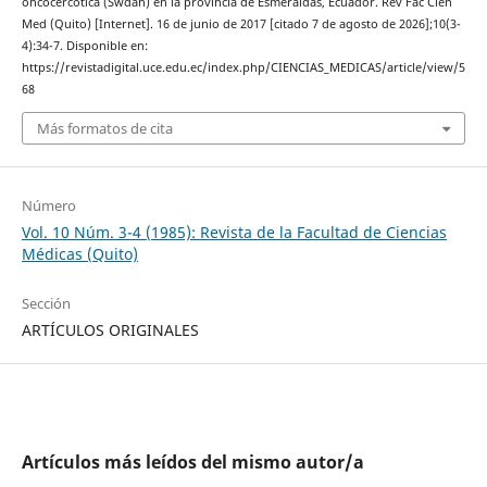
oncocercótica (Swdah) en la provincia de Esmeraldas, Ecuador. Rev Fac Cien
Med (Quito) [Internet]. 16 de junio de 2017 [citado 7 de agosto de 2026];10(3-
4):34-7. Disponible en:
https://revistadigital.uce.edu.ec/index.php/CIENCIAS_MEDICAS/article/view/5
68
Más formatos de cita
Número
Vol. 10 Núm. 3-4 (1985): Revista de la Facultad de Ciencias
Médicas (Quito)
Sección
ARTÍCULOS ORIGINALES
Artículos más leídos del mismo autor/a