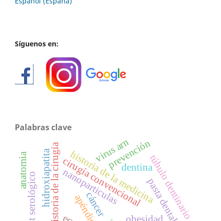
Español (España)
Síguenos en:
Palabras clave
virus arn
prevención
historia de la cirugía
hidroxiapatita
historia de la medicina
anatomia
túbulo dentinario
cirugía convencional
dentina
nanoparticulas
test serológico
pasta dental
cáncer
apéndice
obesidad