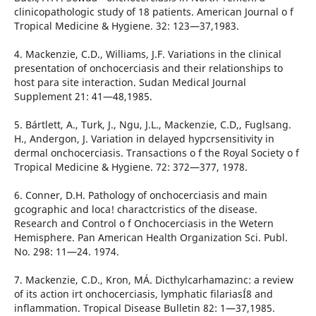
clinicopathologic study of 18 patients. American Journal o f
Tropical Medicine & Hygiene. 32: 123—37,1983.
4. Mackenzie, C.D., Williams, J.F. Variations in the clinical
presentation of onchocerciasis and their relationships to
host para site interaction. Sudan Medical Journal
Supplement 21: 41—48,1985.
5. Bártlett, A., Turk, J., Ngu, J.L., Mackenzie, C.D,, Fuglsang.
H., Andergon, J. Variation in delayed hypcrsensitivity in
dermal onchocerciasis. Transactions o f the Royal Society o f
Tropical Medicine & Hygiene. 72: 372—377, 1978.
6. Conner, D.H. Pathology of onchocerciasis and main
gcographic and loca! charactcristics of the disease.
Research and Control o f Onchocerciasis in the Wetern
Hemisphere. Pan American Health Organization Sci. Publ.
No. 298: 11—24. 1974.
7. Mackenzie, C.D., Kron, MÁ. Dicthylcarhamazinc: a review
of its action irt onchocerciasis, lymphatic filariasÍ8 and
inflammation. Tropical Disease Bulletin 82: 1—37,1985.