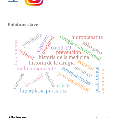
Palabras clave
pandemia
cirugía convencional
virus arn
hidroxiapatita
obesidad
sobrepeso
tratamiento
covid-19
infantil
prevención
historia de la medicina
ecuador
historia de la cirugía
apéndice
nanoparticulas
multicomponente
pasta dental
vacunación
jóvenes adultos
dentina
vacunas
lossanoff
cáncer
hiperplasia prostática