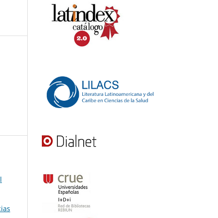
l
cias