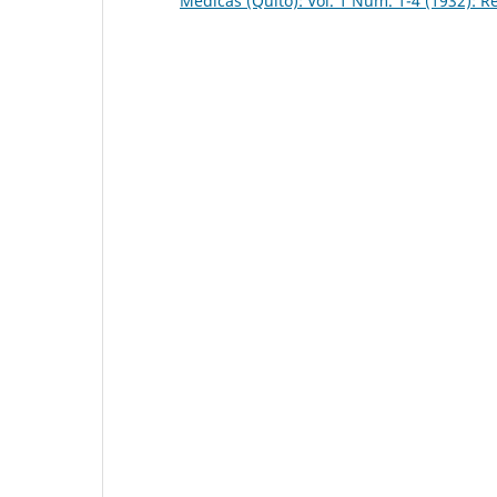
Médicas (Quito): Vol. 1 Núm. 1-4 (1932): R