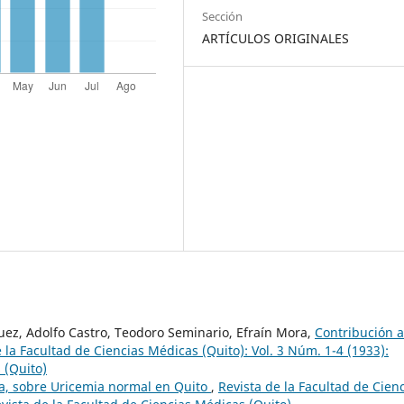
Sección
ARTÍCULOS ORIGINALES
guez, Adolfo Castro, Teodoro Seminario, Efraín Mora,
Contribución a
 la Facultad de Ciencias Médicas (Quito): Vol. 3 Núm. 1-4 (1933):
 (Quito)
ica, sobre Uricemia normal en Quito
,
Revista de la Facultad de Cien