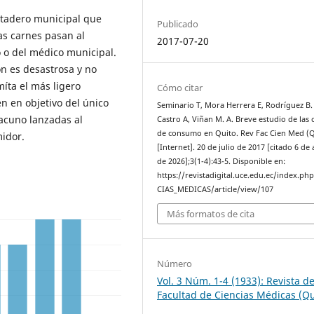
atadero municipal que
Publicado
as carnes pasan al
2017-07-20
 o del médico municipal.
n es desastrosa y no
íta el más ligero
Cómo citar
 en objetivo del único
Seminario T, Mora Herrera E, Rodríguez B.
vacuno lanzadas al
Castro A, Viñan M. A. Breve estudio de las 
de consumo en Quito. Rev Fac Cien Med (Q
idor.
[Internet]. 20 de julio de 2017 [citado 6 de
de 2026];3(1-4):43-5. Disponible en:
https://revistadigital.uce.edu.ec/index.ph
CIAS_MEDICAS/article/view/107
Más formatos de cita
Número
Vol. 3 Núm. 1-4 (1933): Revista de
Facultad de Ciencias Médicas (Qu