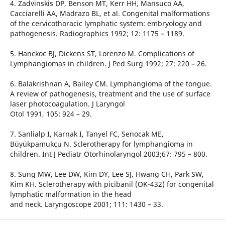
4. Zadvinskis DP, Benson MT, Kerr HH, Mansuco AA,
Cacciarelli AA, Madrazo BL, et al. Congenital malformations
of the cervicothoracic lymphatic system: embryology and
pathogenesis. Radiographics 1992; 12: 1175 – 1189.
5. Hanckoc BJ, Dickens ST, Lorenzo M. Complications of
Lymphangiomas in children. J Ped Surg 1992; 27: 220 – 26.
6. Balakrishnan A, Bailey CM. Lymphangioma of the tongue.
A review of pathogenesis, treatment and the use of surface
laser photocoagulation. J Laryngol
Otol 1991, 105: 924 – 29.
7. Sanlialp I, Karnak I, Tanyel FC, Senocak ME,
Büyükpamukçu N. Sclerotherapy for lymphangioma in
children. Int J Pediatr Otorhinolaryngol 2003;67: 795 – 800.
8. Sung MW, Lee DW, Kim DY, Lee SJ, Hwang CH, Park SW,
Kim KH. Sclerotherapy with picibanil (OK-432) for congenital
lymphatic malformation in the head
and neck. Laryngoscope 2001; 111: 1430 – 33.