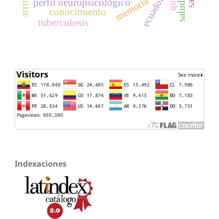
ecuador
memoria
perfil neuropsicológico
conocimiento
tuberculosis
Indexaciones